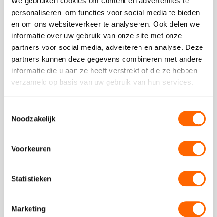
We gebruiken cookies om content en advertenties te
Geplaatst op 23 december 2024
personaliseren, om functies voor social media te bieden
Als je ooit hebt gedacht: “ik zou willen dat ik net zo
en om ons websiteverkeer te analyseren. Ook delen we
moeiteloos mooie landschappen kon schilderen als Bob
informatie over uw gebruik van onze site met onze
Ross,” ...
partners voor social media, adverteren en analyse. Deze
partners kunnen deze gegevens combineren met andere
Read
informatie die u aan ze heeft verstrekt of die ze hebben
more
verzameld op basis van uw gebruik van hun services.
about
De beste proeverijen in Amsterdam
Geplaatst op 17 december 2024
Toestemmingsselectie
Noodzakelijk
Amsterdam is een paradijs voor fijnproevers en bij Puur*
Amsterdam hebben wij proeverijen die je smaakpupillen
doen juichen. Of je ...
Voorkeuren
Read
more
Statistieken
about
1
»
Marketing