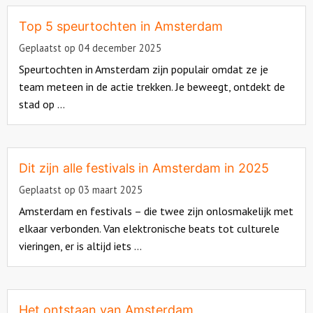
more
about
Top 5 speurtochten in Amsterdam
Over ons
Geplaatst op 04 december 2025
Speurtochten in Amsterdam zijn populair omdat ze je
team meteen in de actie trekken. Je beweegt, ontdekt de
stad op ...
Read
more
about
Dit zijn alle festivals in Amsterdam in 2025
Geplaatst op 03 maart 2025
Amsterdam en festivals – die twee zijn onlosmakelijk met
elkaar verbonden. Van elektronische beats tot culturele
vieringen, er is altijd iets ...
Read
more
about
Het ontstaan van Amsterdam