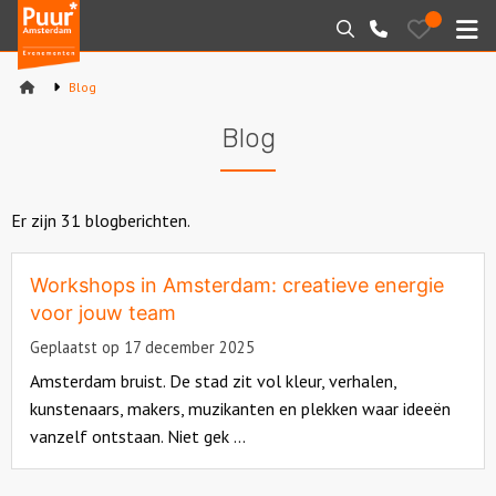
Puur*
Bewaarde
Zoeken
020-
uitjes
Amsterdam
M
6260016
bedrijfsuitjes
Blog
Home
Blog
Arrangementen
Varen
Er zijn 31 blogberichten.
Sport en spel
Workshops in Amsterdam: creatieve energie
voor jouw team
Workshops
Geplaatst op 17 december 2025
Amsterdam bruist. De stad zit vol kleur, verhalen,
Rondleidingen
kunstenaars, makers, muzikanten en plekken waar ideeën
vanzelf ontstaan. Niet gek ...
Locaties
Read
Feesten