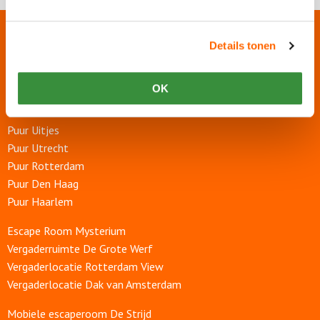
Onze websites
Details tonen
Puur Events
OK
Puur Feesten
Puur Uitjes
Puur Utrecht
Puur Rotterdam
Puur Den Haag
Puur Haarlem
Escape Room Mysterium
Vergaderruimte De Grote Werf
Vergaderlocatie Rotterdam View
Vergaderlocatie Dak van Amsterdam
Mobiele escaperoom De Strijd