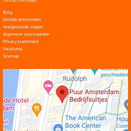
Contactformulier
Blog
Ontdek Amsterdam
Veelgestelde vragen
Algemene voorwaarden
Privacy statement
Vacatures
Sitemap
Open
link