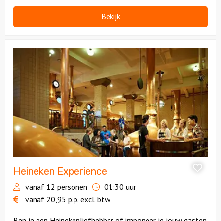
Bekijk
Bekijk
Heineken
Experience
Heineken Experience
vanaf 12 personen
01:30 uur
vanaf
20,95
p.p.
excl. btw
Ben je een Heinekenliefhebber of imponeer je jouw gasten