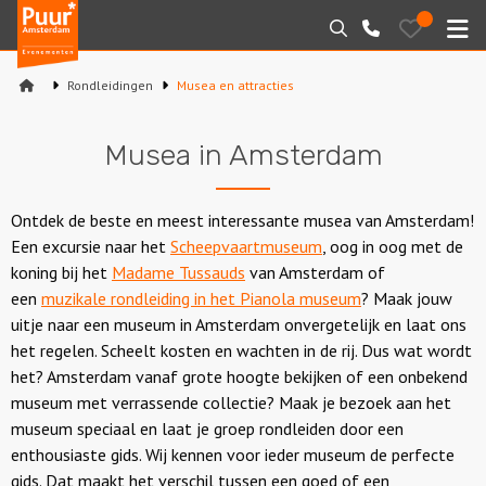
Puur*
Bewaarde
Zoeken
020-
uitjes
Amsterdam
M
6260016
bedrijfsuitjes
Rondleidingen
Musea en attracties
Home
Musea in Amsterdam
Arrangementen
Varen
Ontdek de beste en meest interessante musea van Amsterdam!
Een excursie naar het
Scheepvaartmuseum
, oog in oog met de
Sport en spel
koning bij het
Madame Tussauds
van Amsterdam of
een
muzikale rondleiding in het Pianola museum
? Maak jouw
Workshops
uitje naar een museum in Amsterdam onvergetelijk en laat ons
het regelen. Scheelt kosten en wachten in de rij. Dus wat wordt
Rondleidingen
het? Amsterdam vanaf grote hoogte bekijken of een onbekend
museum met verrassende collectie? Maak je bezoek aan het
Locaties
museum speciaal en laat je groep rondleiden door een
enthousiaste gids. Wij kennen voor ieder museum de perfecte
gids. Dat maakt het verschil tussen een goed of een
Feesten