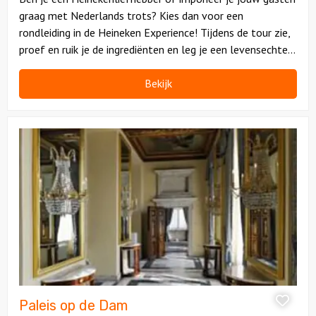
graag met Nederlands trots? Kies dan voor een
rondleiding in de Heineken Experience! Tijdens de tour zie,
proef en ruik je de ingrediënten en leg je een levensechte
rit af door het brouwproces.
Bekijk
Bekijk
Paleis
op
de
Dam
Paleis op de Dam