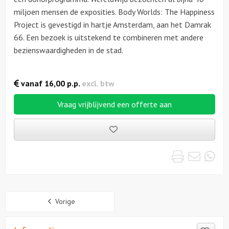
miljoen mensen de exposities. Body Worlds: The Happiness
Project is gevestigd in hartje Amsterdam, aan het Damrak
66. Een bezoek is uitstekend te combineren met andere
bezienswaardigheden in de stad.
vanaf
16,00
p.p.
excl. btw
Vraag vrijblijvend een offerte aan
Bewaarde
uitjes
Print
Emai
Wh
Sidebar
Vorige