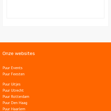
Onze websites
Puur Events
Puur Feesten
Puur Uitjes
Puur Utrecht
Puur Rotterdam
Puur Den Haag
Puur Haarlem