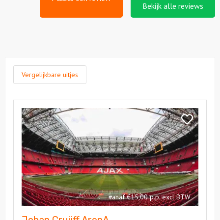
Bekijk alle reviews
Vergelijkbare uitjes
Bekijk
Johan
Bekijk
Cruijff
Johan
ArenA
Cruijff
ArenA
vanaf €15,00 p.p. excl BTW