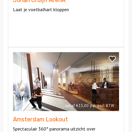
Johan Cruijff ArenA
Laat je voetbalhart kloppen
Bekijk
Amsterdam
Bekijk
Lookout
Amsterdam
Lookout
vanaf €15,00 p.p. excl BTW
Amsterdam Lookout
Spectaculair 360° panorama uitzicht over