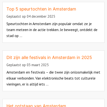
more
about
Top 5 speurtochten in Amsterdam
Over ons
Geplaatst op 04 december 2025
Speurtochten in Amsterdam zijn populair omdat ze je
team meteen in de actie trekken. Je beweegt, ontdekt de
stad op ...
Read
more
about
Dit zijn alle festivals in Amsterdam in 2025
Geplaatst op 03 maart 2025
Amsterdam en festivals – die twee zijn onlosmakelijk met
elkaar verbonden. Van elektronische beats tot culturele
vieringen, er is altijd iets ...
Read
more
about
Het ontstaan van Amsterdam