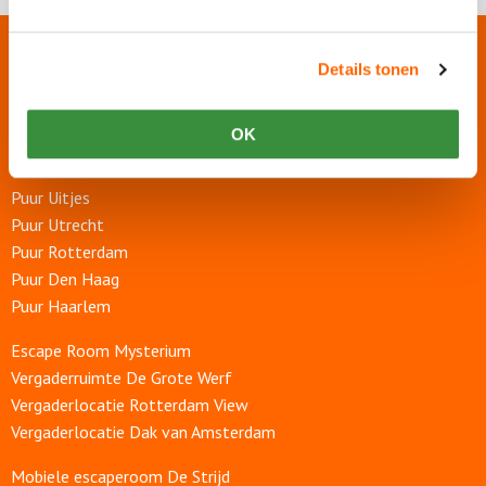
Onze websites
Details tonen
Puur Events
OK
Puur Feesten
Puur Uitjes
Puur Utrecht
Puur Rotterdam
Puur Den Haag
Puur Haarlem
Escape Room Mysterium
Vergaderruimte De Grote Werf
Vergaderlocatie Rotterdam View
Vergaderlocatie Dak van Amsterdam
Mobiele escaperoom De Strijd