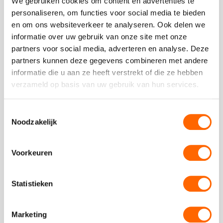
We gebruiken cookies om content en advertenties te
Geplaatst op 23 december 2024
personaliseren, om functies voor social media te bieden
Als je ooit hebt gedacht: “ik zou willen dat ik net zo
en om ons websiteverkeer te analyseren. Ook delen we
moeiteloos mooie landschappen kon schilderen als Bob
informatie over uw gebruik van onze site met onze
Ross,” ...
partners voor social media, adverteren en analyse. Deze
partners kunnen deze gegevens combineren met andere
Read
informatie die u aan ze heeft verstrekt of die ze hebben
more
verzameld op basis van uw gebruik van hun services.
about
De beste proeverijen in Amsterdam
Geplaatst op 17 december 2024
Toestemmingsselectie
Noodzakelijk
Amsterdam is een paradijs voor fijnproevers en bij Puur*
Amsterdam hebben wij proeverijen die je smaakpupillen
doen juichen. Of je ...
Voorkeuren
Read
more
Statistieken
about
1
»
Marketing