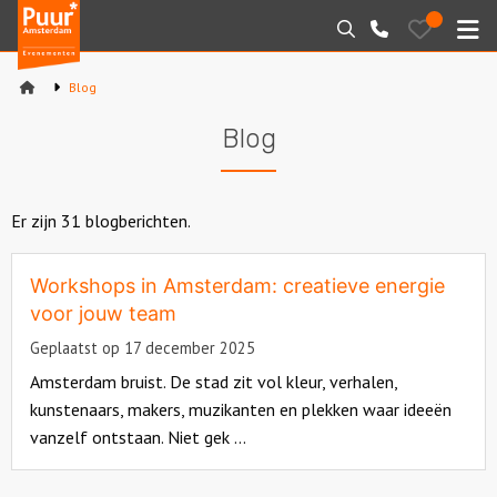
Puur*
Bewaarde
Zoeken
020-
uitjes
Amsterdam
M
6260016
bedrijfsuitjes
Blog
Home
Blog
Arrangementen
Varen
Er zijn 31 blogberichten.
Sport en spel
Workshops in Amsterdam: creatieve energie
voor jouw team
Workshops
Geplaatst op 17 december 2025
Amsterdam bruist. De stad zit vol kleur, verhalen,
Rondleidingen
kunstenaars, makers, muzikanten en plekken waar ideeën
vanzelf ontstaan. Niet gek ...
Locaties
Read
Feesten