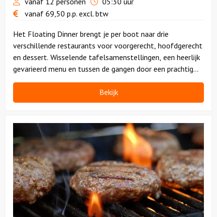
vanaf 12 personen
05:30 uur
vanaf
69,50
p.p.
excl. btw
Het Floating Dinner brengt je per boot naar drie
verschillende restaurants voor voorgerecht, hoofdgerecht
en dessert. Wisselende tafelsamenstellingen, een heerlijk
gevarieerd menu en tussen de gangen door een prachtig
uitzicht op Amsterdam vanaf de boot.
Bekijk
Bekijk
BBQ
Boot