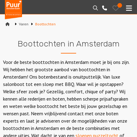
Puur*
Bewaarde
Zoeken
020-
uitjes
Amsterdam
M
6260016
bedrijfsuitjes
Varen
Boottochten
Home
Boottochten in Amsterdam
Arrangementen
Varen
Voor de beste boottochten in Amsterdam moet je bij ons zijn.
Wij hebben het grootste aanbod van boottochten in
Sport en spel
Amsterdam! Ons botenbestand is onuitputtelijk. Van luxe
salonboot tot een sloep met BBQ. Waar wil je opstappen?
Workshops
Welke sfeer zoek je? Gezellig, comfort, chique of party? Wij
kennen alle rederijen en boten, hebben scherpe prijsafspraken
Rondleidingen
en weten welke boottocht het beste bij jouw gezelschap en
wensen past. Neem vrijblijvend contact met onze boten
Locaties
experts en laat je adviseren over de mogelijkheden van onze
boottochten in Amsterdam en de beste combinaties met
andere uitjes. Wat dacht je van een
sloepen puzzeltocht
of
Feesten