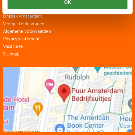
OK
Blog
Ontdek Amsterdam
Veelgestelde vragen
Algemene voorwaarden
Privacy statement
Vacatures
Sitemap
Open
link