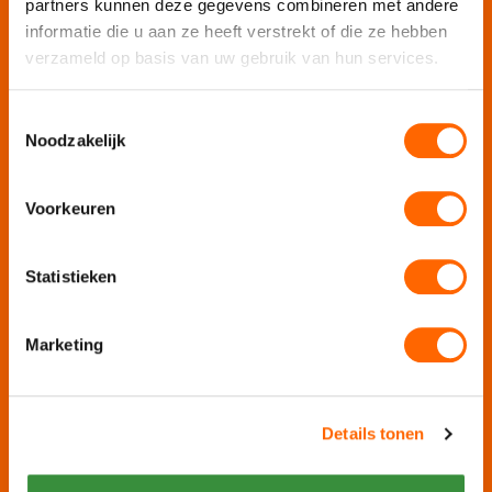
partners kunnen deze gegevens combineren met andere
Personeelsuitje
informatie die u aan ze heeft verstrekt of die ze hebben
verzameld op basis van uw gebruik van hun services.
Bedrijfsfeest
Personeelsfeest
Toestemmingsselectie
Jubileumfeest
Noodzakelijk
Online bedrijfsuitje
Online teambuilding
Voorkeuren
Contact en adres
Statistieken
Puur* Amsterdam
Marketing
Nieuwezijds Voorburgwal 328K
1012 RW Amsterdam
020-6260016
Details tonen
info@puuramsterdam.nl
Contactformulier