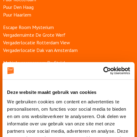
Puur Den Haag
Over ons
Puur Haarlem
Escape Room Mysterium
Vergaderruimte De Grote Werf
Vergaderlocatie Rotterdam View
Vergaderlocatie Dak van Amsterdam
Mobiele escaperoom De Strijd
Wij organiseren jouw
Deze website maakt gebruik van cookies
Teamuitje
We gebruiken cookies om content en advertenties te
Rondvaart
personaliseren, om functies voor social media te bieden
Groepsuitje
en om ons websiteverkeer te analyseren. Ook delen we
Bedrijfsuitje
informatie over uw gebruik van onze site met onze
Teambuilding
partners voor social media, adverteren en analyse. Deze
Afdelingsuitje