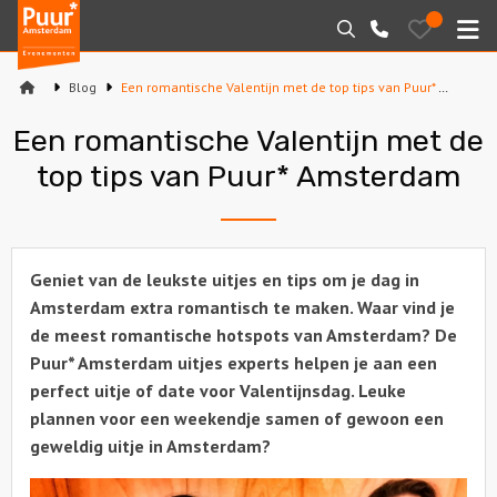
Puur*
Bewaarde
Zoeken
020-
uitjes
Amsterdam
M
6260016
bedrijfsuitjes
Blog
Een romantische Valentijn met de top tips van Puur* Amsterdam
Home
Een romantische Valentijn met de
Arrangementen
top tips van Puur* Amsterdam
Varen
Sport en spel
Geniet van de leukste uitjes en tips om je dag in
Amsterdam extra romantisch te maken. Waar vind je
Workshops
de meest romantische hotspots van Amsterdam? De
Puur* Amsterdam uitjes experts helpen je aan een
Rondleidingen
perfect uitje of date voor Valentijnsdag. Leuke
plannen voor een weekendje samen of gewoon een
Locaties
geweldig uitje in Amsterdam?
Feesten