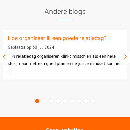
Andere blogs
Hoe organiseer ik een goede relatiedag?
Geplaatst op 30 juli 2024
Een relatiedag organiseren klinkt misschien als een hele
Vorige
slide
klus, maar met een goed plan en de juiste mindset kan het
...
Read
more
about