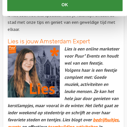
is het bovendien erg romantisch! Niet alleen op
OK
Valentijnsdag, maar natuurlijk het hele jaar door. Stiekem
is het toch net iets specialer met je Valentijn. Ontdek de
stad met onze tips en geniet van een geweldige tijd met
elkaar.
Lies is jouw Amsterdam Expert
Lies is een online marketeer
voor Puur* Events en houdt
wel van een feestje.
Volgens haar is een feestje
compleet met: Goede
muziek, activiteiten en
leuke mensen. Ze kan het
hele jaar door genieten van
kerstlampjes, maar vooral in de winter. Het liefst gaat ze
ieder weekend op stedentrip en schrijft ze over haar
favoriete steden en tentjes. Lies blogt over
bedrijfsuitjes
,
events
en effectieve
teambuilding activiteiten
in