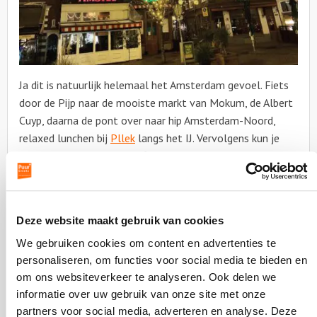
Ja dit is natuurlijk helemaal het Amsterdam gevoel. Fiets
door de Pijp naar de mooiste markt van Mokum, de Albert
Cuyp, daarna de pont over naar hip Amsterdam-Noord,
relaxed lunchen bij
Pllek
langs het IJ. Vervolgens kun je
weer terug de pont op en fietsen naar China town bij de
zeedijk. Je waant je in een ander land. Wil je het extra leuk
maken? Fietsen door de Pijp voelt als Parijs. Je hebt daar
ook speciale fietsroutes door gebouwen heen. Pas als je
Deze website maakt gebruik van cookies
fietst voel je je echt verbonden met Mokum.
We gebruiken cookies om content en advertenties te
8. De Westelijke eilanden
personaliseren, om functies voor social media te bieden en
Het gedeelte waar de tijd lijkt stil te staan. I Amsterdam
om ons websiteverkeer te analyseren. Ook delen we
heeft in dit gebied een geweldige
wandelroute
. Houten
informatie over uw gebruik van onze site met onze
ophaalbruggen, stoere pakhuizen en een glimp van de
partners voor social media, adverteren en analyse. Deze