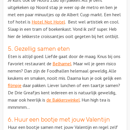
Je kunt ook de Noord Zuid lijn pakken. Als je bent
uitgekeken op Noord stap je weer op de metro en ben je
met een paar minuutjes op de Albert Cuyp markt. Een heel
tof hotel is
Hotel Not Hotel
. Best wel artistiek en cool.
Slaap in een tram of boekenkast. Vond ik zelf super. Heb
hier de lekkerste croissantjes ooit gegeten bij het ontbijt.
5. Gezellig samen eten
Eten is altijd goed. Liefde gaat door de maag. Knus bij ons
favoriet restaurant de
Belhamel
. Maar wil je geen risico
nemen? Dan zijn de Foodhallen helemaal geweldig. Alle
keukens en smaken, nooit mis. Daarna kun je ook gelijk een
filmpje
daar pakken. Liever lunchen of een taartje samen?
De Drie Greafjes kent iedereen en is natuurlijk geweldig,
maar ook heerlijk is
de Bakkerswinkel
. Hun high tea is
mmmmm…
6. Huur een bootje met jouw Valentijn
Huur een bootje samen met jouw Valentijn en regel zelf