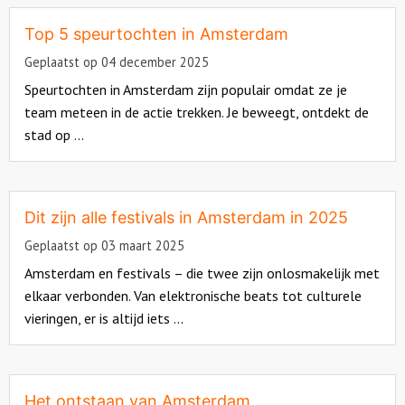
more
about
Top 5 speurtochten in Amsterdam
Over ons
Geplaatst op 04 december 2025
Speurtochten in Amsterdam zijn populair omdat ze je
team meteen in de actie trekken. Je beweegt, ontdekt de
stad op ...
Read
more
about
Dit zijn alle festivals in Amsterdam in 2025
Geplaatst op 03 maart 2025
Amsterdam en festivals – die twee zijn onlosmakelijk met
elkaar verbonden. Van elektronische beats tot culturele
vieringen, er is altijd iets ...
Read
more
about
Het ontstaan van Amsterdam