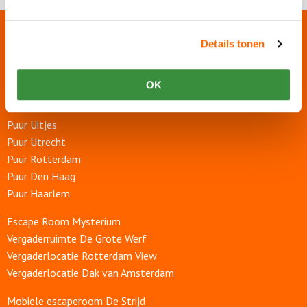
Onze websites
Details tonen
Puur Events
OK
Puur Feesten
Puur Uitjes
Puur Utrecht
Puur Rotterdam
Puur Den Haag
Puur Haarlem
Escape Room Mysterium
Vergaderruimte De Grote Werf
Vergaderlocatie Rotterdam View
Vergaderlocatie Dak van Amsterdam
Mobiele escaperoom De Strijd