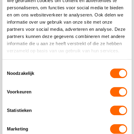
We gebruiken cookies om content en advertenties te
Geplaatst op 23 december 2024
personaliseren, om functies voor social media te bieden
Als je ooit hebt gedacht: “ik zou willen dat ik net zo
en om ons websiteverkeer te analyseren. Ook delen we
moeiteloos mooie landschappen kon schilderen als Bob
informatie over uw gebruik van onze site met onze
Ross,” ...
partners voor social media, adverteren en analyse. Deze
partners kunnen deze gegevens combineren met andere
Read
informatie die u aan ze heeft verstrekt of die ze hebben
more
verzameld op basis van uw gebruik van hun services.
about
De beste proeverijen in Amsterdam
Geplaatst op 17 december 2024
Toestemmingsselectie
Noodzakelijk
Amsterdam is een paradijs voor fijnproevers en bij Puur*
Amsterdam hebben wij proeverijen die je smaakpupillen
doen juichen. Of je ...
Voorkeuren
Read
more
Statistieken
about
1
»
Marketing