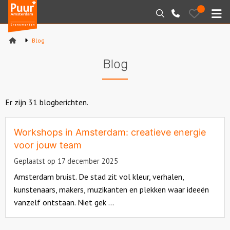
Puur*
Bewaarde
Zoeken
020-
uitjes
Amsterdam
M
6260016
bedrijfsuitjes
Blog
Home
Blog
Arrangementen
Varen
Er zijn 31 blogberichten.
Sport en spel
Workshops in Amsterdam: creatieve energie
voor jouw team
Workshops
Geplaatst op 17 december 2025
Amsterdam bruist. De stad zit vol kleur, verhalen,
Rondleidingen
kunstenaars, makers, muzikanten en plekken waar ideeën
vanzelf ontstaan. Niet gek ...
Locaties
Read
Feesten