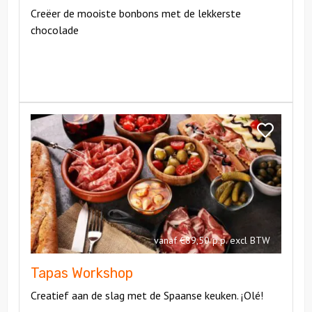
Creëer de mooiste bonbons met de lekkerste
chocolade
Bekijk
Tapas
Bekijk
Workshop
Tapas
Workshop
vanaf €89,50 p.p. excl BTW
Tapas Workshop
Creatief aan de slag met de Spaanse keuken. ¡Olé!