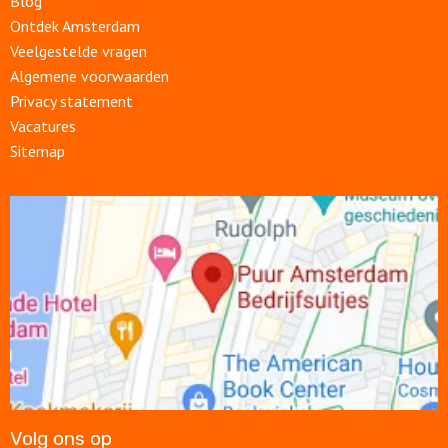
Blog
Ontdek Amsterdam
Veelgestelde vragen
Algemene voorwaarden
Privacy statement
Vacatures
Sitemap
Open
link
Volg ons op