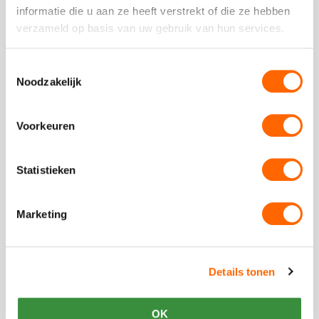
informatie die u aan ze heeft verstrekt of die ze hebben
Plaats een review
verzameld op basis van uw gebruik van hun services.
Bekijk alle reviews
Toestemmingsselectie
Noodzakelijk
Voorkeuren
Vergelijkbare uitjes
Statistieken
Bekijk
Kook
Bekijk
Workshop
Kook
Marketing
Workshop
Details tonen
vanaf €89,50 p.p. excl BTW
OK