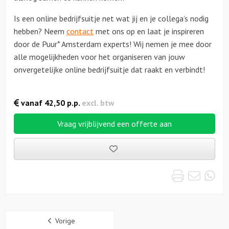
Is een online bedrijfsuitje net wat jij en je collega’s nodig
hebben? Neem
contact
met ons op en laat je inspireren
door de Puur* Amsterdam experts! Wij nemen je mee door
alle mogelijkheden voor het organiseren van jouw
onvergetelijke online bedrijfsuitje dat raakt en verbindt!
vanaf
42,50
p.p.
excl. btw
Vraag vrijblijvend een offerte aan
Bewaarde
uitjes
Print
Emai
Wh
Sidebar
Vorige