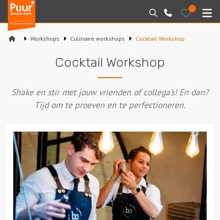
Puur*
Bewaarde
Zoeken
020-
uitjes
Amsterdam
M
6260016
bedrijfsuitjes
Workshops
Culinaire workshops
Cocktail Workshop
Home
Cocktail Workshop
Arrangementen
Shake en stir met jouw vrienden of collega’s! En dan?
Varen
Tijd om te proeven en te perfectioneren.
Sport en spel
Workshops
Rondleidingen
Locaties
Feesten