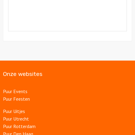
Onze websites
Puur Events
Puur Feesten
Puur Uitjes
Puur Utrecht
Puur Rotterdam
Puur Den Haag