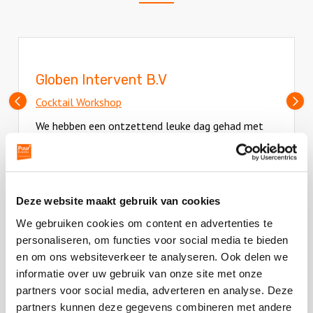
Globen Intervent B.V
Vorige
V
Cocktail Workshop
slide
sl
We hebben een ontzettend leuke dag gehad met
elkaar. Alles was tot in de puntjes verzorgd. De
boot was heel
... Lees verder
Deze
review
Deze website maakt gebruik van cookies
kreeg
- Alinda van Winsen | Globen Intervent B.V
We gebruiken cookies om content en advertenties te
als
personaliseren, om functies voor social media te bieden
cijfer
en om ons websiteverkeer te analyseren. Ook delen we
een
informatie over uw gebruik van onze site met onze
5
partners voor social media, adverteren en analyse. Deze
partners kunnen deze gegevens combineren met andere