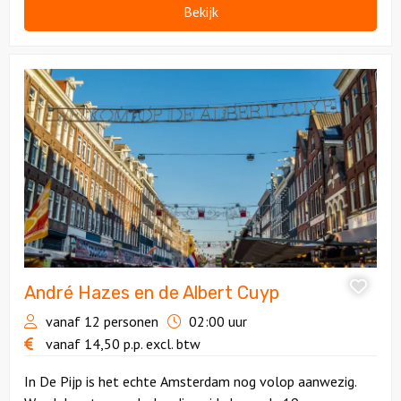
Bekijk
Bekijk
André
Hazes
en
de
Albert
Cuyp
André Hazes en de Albert Cuyp
vanaf 12 personen
02:00 uur
vanaf
14,50
p.p.
excl. btw
In De Pijp is het echte Amsterdam nog volop aanwezig.