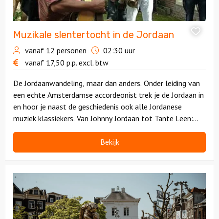
Muzikale slentertocht in de Jordaan
vanaf 12 personen
02:30 uur
vanaf
17,50
p.p.
excl. btw
De Jordaanwandeling, maar dan anders. Onder leiding van
een echte Amsterdamse accordeonist trek je de Jordaan in
en hoor je naast de geschiedenis ook alle Jordanese
muziek klassiekers. Van Johnny Jordaan tot Tante Leen:
haak in en zing gezellig mee.
Bekijk
Bekijk
Rembrandt
wandeling