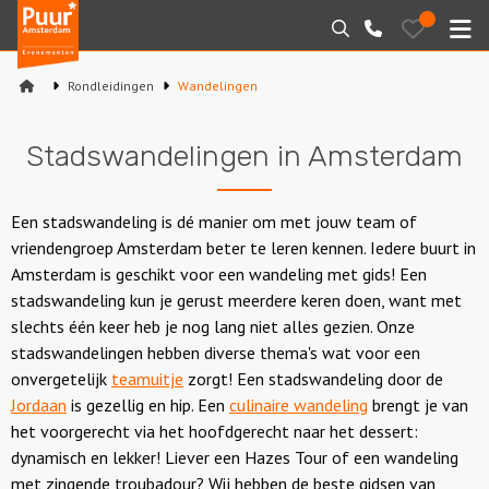
Puur*
Bewaarde
Zoeken
020-
uitjes
Amsterdam
M
6260016
bedrijfsuitjes
Rondleidingen
Wandelingen
Home
Stadswandelingen in Amsterdam
Arrangementen
Varen
Een stadswandeling is dé manier om met jouw team of
vriendengroep Amsterdam beter te leren kennen. Iedere buurt in
Sport en spel
Amsterdam is geschikt voor een wandeling met gids! Een
stadswandeling kun je gerust meerdere keren doen, want met
Workshops
slechts één keer heb je nog lang niet alles gezien. Onze
stadswandelingen hebben diverse thema's wat voor een
Rondleidingen
onvergetelijk
teamuitje
zorgt! Een stadswandeling door de
Jordaan
is gezellig en hip. Een
culinaire wandeling
brengt je van
Locaties
het voorgerecht via het hoofdgerecht naar het dessert:
dynamisch en lekker! Liever een Hazes Tour of een wandeling
met zingende troubadour? Wij hebben de beste gidsen van
Feesten