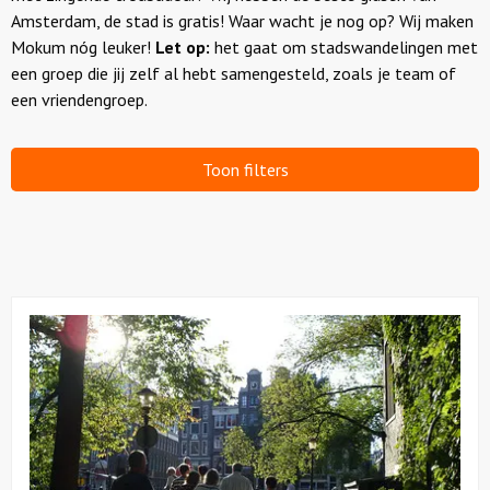
Amsterdam, de stad is gratis! Waar wacht je nog op? Wij maken
Mokum nóg leuker!
Let op:
het gaat om stadswandelingen met
Over ons
een groep die jij zelf al hebt samengesteld, zoals je team of
een vriendengroep.
Toon filters
Bekijk
Walking
Dinner