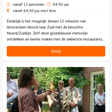
vanaf 12 personen
04:30 uur
vanaf
64,50
p.p.
excl. btw
Eindelijk is het mogelijk: binnen 15 minuten van
Amsterdam Noord naar Zuid met de beruchte
Noord/Zuidlijn. Zelf deze gloednieuwe metrolijn
ontdekken en kennis maken met de lekkerste restaurants
op de route? Boek dan dit dynamische uitje!
Bekijk
Bekijk
Muzikale
slentertocht
in
de
Jordaan