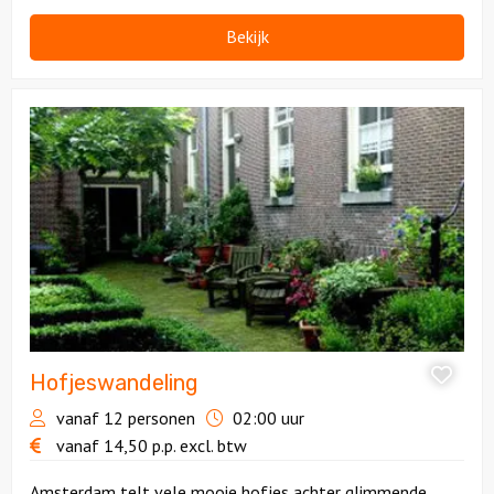
meest statige grachtenpanden.
Bekijk
Bekijk
Hofjeswandeling
Hofjeswandeling
vanaf 12 personen
02:00 uur
vanaf
14,50
p.p.
excl. btw
Amsterdam telt vele mooie hofjes achter glimmende