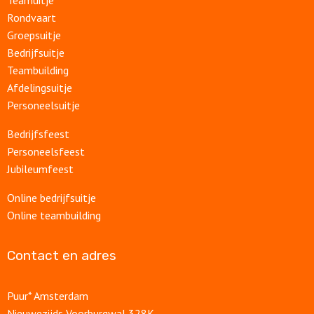
Teamuitje
Rondvaart
Groepsuitje
Bedrijfsuitje
Teambuilding
Afdelingsuitje
Personeelsuitje
Bedrijfsfeest
Personeelsfeest
Jubileumfeest
Online bedrijfsuitje
Online teambuilding
Contact en adres
Puur* Amsterdam
Nieuwezijds Voorburgwal 328K