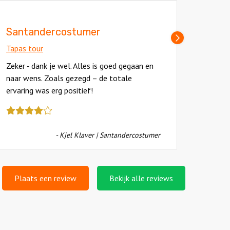
Santandercostumer
Chell
Volgende
slide
Tapas tour
Tapas 
Zeker - dank je wel. Alles is goed gegaan en
Het wa
naar wens. Zoals gezegd – de totale
harteli
Deze
ervaring was erg positief!
Deze
review
review
kreeg
kreeg
als
- Kjel Klaver | Santandercostumer
als
cijfer
cijfer
een
een
4.5
4.5
Plaats een review
Bekijk alle reviews