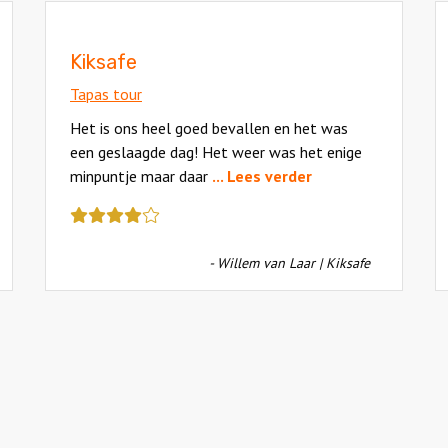
Kiksafe
Tapas tour
Het is ons heel goed bevallen en het was
een geslaagde dag! Het weer was het enige
minpuntje maar daar
... Lees verder
Deze
review
kreeg
- Willem van Laar | Kiksafe
als
cijfer
een
4.5