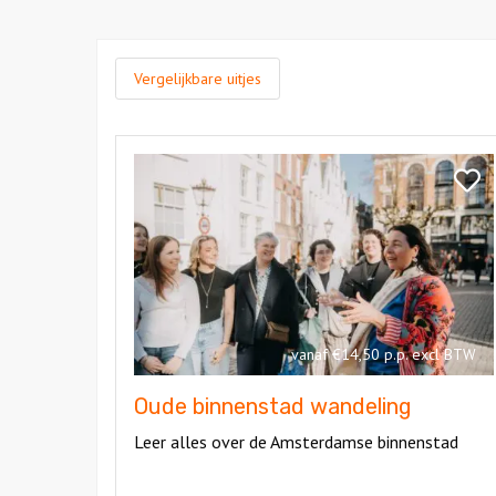
Vergelijkbare uitjes
Bekijk
Oude
Bekij
binnenstad
Oude
wandeling
binne
wande
vanaf €14,50 p.p. excl BTW
Oude binnenstad wandeling
Leer alles over de Amsterdamse binnenstad