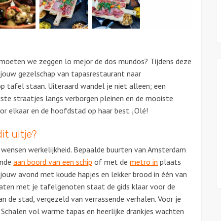
f moeten we zeggen lo mejor de dos mundos? Tijdens deze
jouw gezelschap van tapasrestaurant naar
p tafel staan. Uiteraard wandel je niet alleen; een
kste straatjes langs verborgen pleinen en de mooiste
or elkaar en de hoofdstad op haar best. ¡Olé!
it uitje?
w wensen werkelijkheid. Bepaalde buurten van Amsterdam
onde
aan boord van een schip
of met de
metro in
plaats
d jouw avond met koude hapjes en lekker brood in één van
raten met je tafelgenoten staat de gids klaar voor de
n de stad, vergezeld van verrassende verhalen. Voor je
. Schalen vol warme tapas en heerlijke drankjes wachten