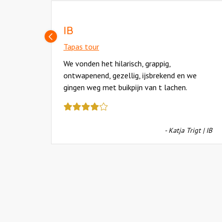
IB
Vorige
slide
Tapas tour
oede
We vonden het hilarisch, grappig,
 erg
ontwapenend, gezellig, ijsbrekend en we
gingen weg met buikpijn van t lachen.
Deze
review
kreeg
em B.V.
- Katja Trigt | IB
als
cijfer
een
4.5