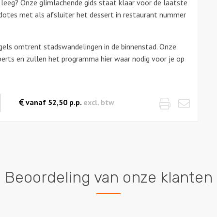
n leeg? Onze glimlachende gids staat klaar voor de laatste
dotes met als afsluiter het dessert in restaurant nummer
ls omtrent stadswandelingen in de binnenstad. Onze
erts en zullen het programma hier waar nodig voor je op
Print
Emai
waarde
vanaf
52,50
p.p.
excl. btw
es
Beoordeling van onze klanten