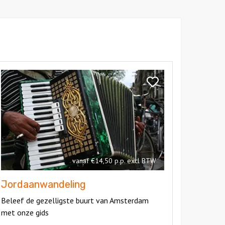
kijk
ordaanwandeling
Bekijk
Jordaanwandeling
vanaf €14,50 p.p. excl BTW
Jordaanwandeling
Beleef de gezelligste buurt van Amsterdam
met onze gids