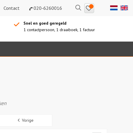
Bewaarde
Zoeken
Contact
020-6260016
uitjes
Snel en goed geregeld
1 contactpersoon, 1 draaiboek, 1 factuur
ken
Sidebar
Vorige