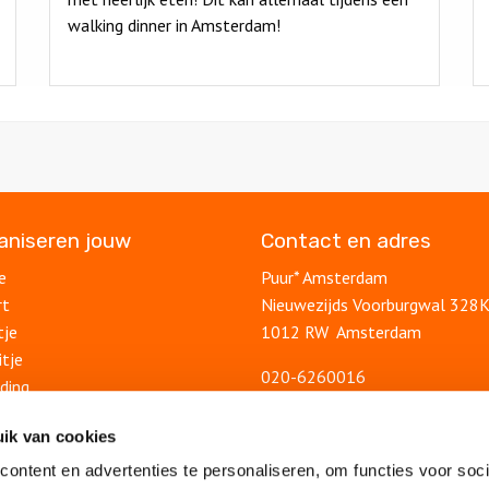
walking dinner in Amsterdam!
ganiseren jouw
Contact en adres
e
Puur* Amsterdam
rt
Nieuwezijds Voorburgwal 328
tje
1012 RW Amsterdam
itje
020-6260016
ding
info@puuramsterdam.nl
uitje
Contactformulier
ik van cookies
lsuitje
ontent en advertenties te personaliseren, om functies voor soci
Blog
feest