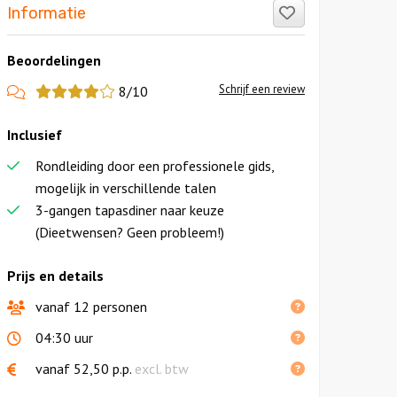
Like!
Informatie
Beoordelingen
View
Schrijf een review
8/10
more
Inclusief
reviews
Rondleiding door een professionele gids,
mogelijk in verschillende talen
3-gangen tapasdiner naar keuze
(Dieetwensen? Geen probleem!)
Prijs en details
vanaf 12 personen
04:30 uur
vanaf
52,50
p.p.
excl. btw