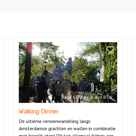
Bekijk
Be
Walking
J
k
Bekijk
Dinner
Walking
nstad
Dinner
ling
vanaf €59,50 p.p. excl BTW
Walking Dinner
De ultieme verwenwandeling langs
Amsterdamse grachten en wallen in combinatie
met heerlijk eten! Dit kan allemaal tijdens een