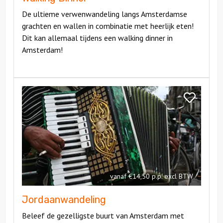
De ultieme verwenwandeling langs Amsterdamse
grachten en wallen in combinatie met heerlijk eten!
Dit kan allemaal tijdens een walking dinner in
Amsterdam!
Bekijk
Jordaanwandeling
Bekijk
Jordaanwan
vanaf €14,50 p.p. excl BTW
Jordaanwandeling
Beleef de gezelligste buurt van Amsterdam met