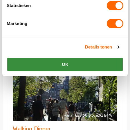
Statistieken
Oude binnenstad wandeling
Leer alles over de Amsterdamse binnenstad
Marketing
Details tonen
Bekijk
OK
Walking
Bekijk
Dinner
Walking
Dinner
vanaf €59,50 p.p. excl BTW
Walking Dinner