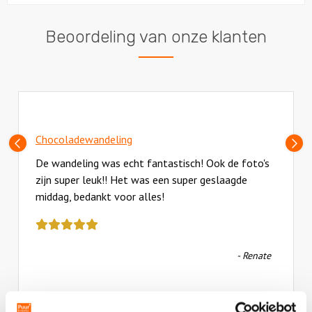
Beoordeling van onze klanten
Chocoladewandeling
Vorige
V
slide
sl
De wandeling was echt fantastisch! Ook de foto's
zijn super leuk!! Het was een super geslaagde
middag, bedankt voor alles!
Deze
review
kreeg
- Renate
als
cijfer
een