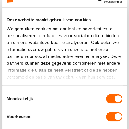
5
Plaats een review
Bekijk alle reviews
Deze website maakt gebruik van cookies
We gebruiken cookies om content en advertenties te
personaliseren, om functies voor social media te bieden
en om ons websiteverkeer te analyseren. Ook delen we
informatie over uw gebruik van onze site met onze
Vergelijkbare uitjes
partners voor social media, adverteren en analyse. Deze
partners kunnen deze gegevens combineren met andere
informatie die u aan ze heeft verstrekt of die ze hebben
Bekijk
verzameld op basis van uw gebruik van hun services.
Oude
Bekijk
binnenstad
Oude
Toestemmingsselectie
wandeling
binnenstad
Noodzakelijk
wandeling
Voorkeuren
vanaf €14,50 p.p. excl BTW