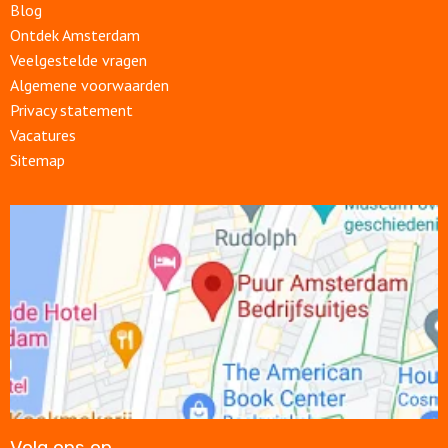
Blog
Ontdek Amsterdam
Veelgestelde vragen
Algemene voorwaarden
Privacy statement
Vacatures
Sitemap
Open
link
Volg ons op