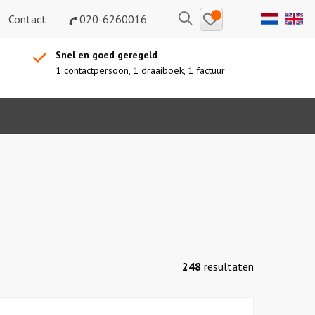
Bewaarde
Zoeken
Contact
020-6260016
uitjes
Snel en goed geregeld
1 contactpersoon, 1 draaiboek, 1 factuur
248
resultaten