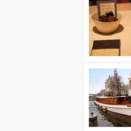
Chocoladewandeling
Bekijk
Salonboten