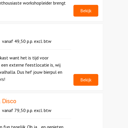
enthousiaste workshopleider brengt
Bekijk
vanaf
49,50
p.p.
excl. btw
kast want het is tijd voor
een externe feestlocatie is, wij
alhalla. Dus hef jouw bierpul en
rs!
Bekijk
 Disco
vanaf
79,50
p.p.
excl. btw
 fun tegelijk. Oh ja… en genieten