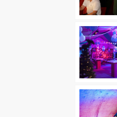
Bekijk
Oktoberfest
Bekijk
Avondprogramma
|
Cocktails
&