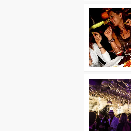
Bekijk
Walking
Lunch
Bekijk
Great
Gatsby
Party