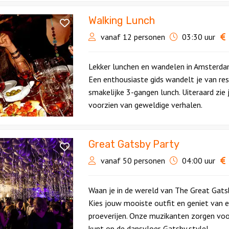
Walking Lunch
vanaf 12 personen
03:30 uur
Lekker lunchen en wandelen in Amsterda
Een enthousiaste gids wandelt je van re
smakelijke 3-gangen lunch. Uiteraard zie
voorzien van geweldige verhalen.
Great Gatsby Party
vanaf 50 personen
04:00 uur
Waan je in de wereld van The Great Gatsb
Kies jouw mooiste outfit en geniet van e
proeverijen. Onze muzikanten zorgen voo
kunt op de dansvloer. Gatsby style!