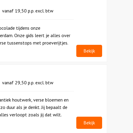
vanaf
19,50
p.p.
excl. btw
hocolade tijdens onze
dam. Onze gids leert je alles over
rse tussenstops met proeverijtjes.
Bekijk
vanaf
29,50
p.p.
excl. btw
ntiek houtwerk, verse bloemen en
o duur als je denkt. Jij bepaalt de
les verloopt zoals jij dat wilt.
Bekijk