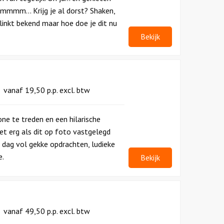
Mmmmm... Krijg je al dorst? Shaken,
klinkt bekend maar hoe doe je dit nu
Bekijk
vanaf
19,50
p.p.
excl. btw
e te treden en een hilarische
et erg als dit op foto vastgelegd
n dag vol gekke opdrachten, ludieke
e.
Bekijk
vanaf
49,50
p.p.
excl. btw