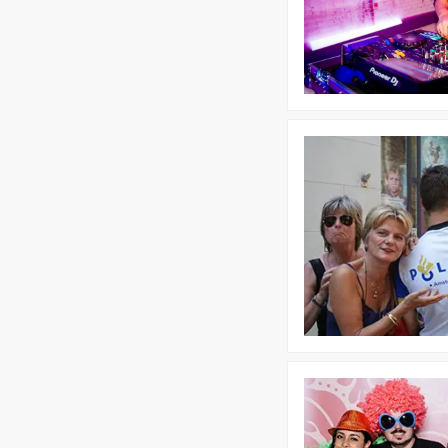
Disco
Bekijk
Crazy
11
Bekijk
Time
Machine