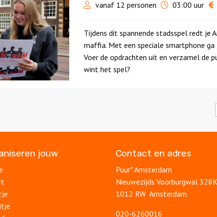
vanaf 12 personen
03:00 uur
Tijdens dit spannende stadsspel redt j
maffia. Met een speciale smartphone ga je
Voer de opdrachten uit en verzamel de pu
wint het spel?
ganiseren jouw
Contact en adres
e
Puur* Amsterdam
rt
Nieuwezijds Voorburgwal 328
tje
1012 RW Amsterdam
itje
020-6260016