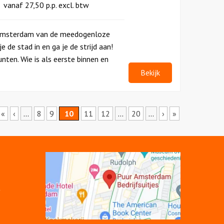
vanaf
27,50
p.p.
excl. btw
e Amsterdam van de meedogenloze
 de stad in en ga je de strijd aan!
nten. Wie is als eerste binnen en
Bekijk
«
‹
...
8
9
10
11
12
...
20
...
›
»
Open
link
K