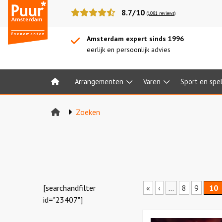
Puur*
8.7/10
(1081 reviews)
Amsterdam
bedrijfsuitjes
Amsterdam expert sinds 1996
eerlijk en persoonlijk advies
Arrangementen
Varen
Sport en spe
Home
Zoeken
[searchandfilter
«
‹
...
8
9
10
id="23407"]
Bekijk