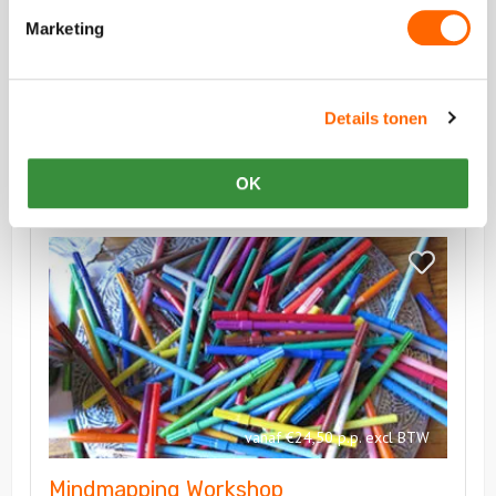
Marketing
Workshop Positiviteit!
Met deze powerworkshop geniet je van glimlachen
en gelukshormonen! Geef jouw team een positieve
Details tonen
boost!
OK
Bekijk
Mindmapping
Bekijk
Workshop
Mindmappin
Workshop
vanaf €24,50 p.p. excl BTW
Mindmapping Workshop