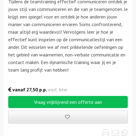
Tijdens de teamtraining effectief communiceren ontdek je
jouw stijl van communiceren en die van je teamgenoten. Je
krijgt een spiegel voor en ontdek je hoe anderen jouw
manier van communiceren ervaren. Soms confronterend,
maar altijd erg waardevol! Vervolgens leer je hoe je
effectief kunt inspelen op de communicatiestijl van een
ander. Dit wisselen we af met prikkelende oefeningen op
het gebied van waarnemen, non-verbale communicatie en
contact maken. Een dynamische training waar jij en je
team lang profijt van hebben!
vanaf
27,50
p.p.
excl. btw
Vraag vrijblijvend een offerte aan
Bewaarde
uitjes
Print
Emai
Wh