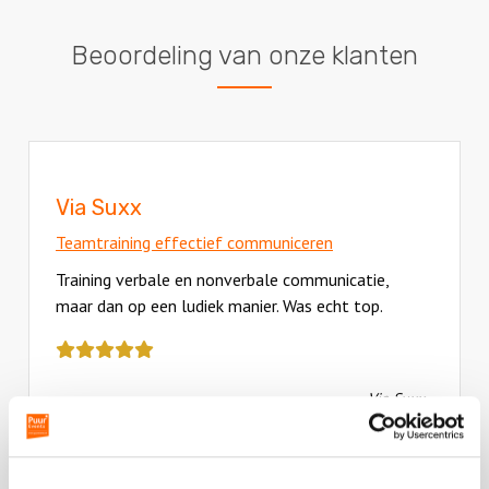
Beoordeling van onze klanten
Via Suxx
Teamtraining effectief communiceren
Training verbale en nonverbale communicatie,
maar dan op een ludiek manier. Was echt top.
Deze
review
kreeg
Via Suxx
als
cijfer
een
5