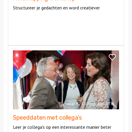
Structureer je gedachten en word creatiever
Bekijk
Speeddaten
Bekijk
met
Speeddaten
collega’s
met
collega’s
vanaf €24,50 p.p. excl BTW
Speeddaten met collega’s
Leer je collega's op een interessante manier beter