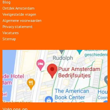
Blog
Ontdek Amsterdam
Veelgestelde vragen
Algemene voorwaarden
Privacy statement
Vacatures
Sitemap
Open
link
Volg ons op