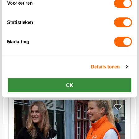
Voorkeuren
Statistieken
vanaf €24,50 p.p. excl BTW
Marketing
De Alleskunner
De Alleskunner Amsterdam: wie blijft als laatste
over in dit ultieme teambuilding spel?
Details tonen
OK
Bekijk
Herken
Bekijk
de
Herken
Mol
de
Mol