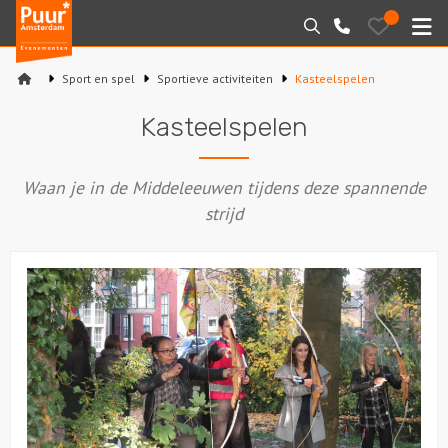
Puur*
Bewaarde
Zoeken
020-
uitjes
Amsterdam
M
6260016
bedrijfsuitjes
Sport en spel
Sportieve activiteiten
Kasteelspelen
Home
Kasteelspelen
Arrangementen
Waan je in de Middeleeuwen tijdens deze spannende
Varen
strijd
Sport en spel
Workshops
Rondleidingen
Locaties
Feesten