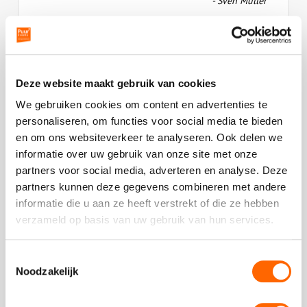
- Sven Müller
als
cijfer
een
4.5
Deze website maakt gebruik van cookies
Plaats een review
We gebruiken cookies om content en advertenties te
Bekijk alle reviews
personaliseren, om functies voor social media te bieden
en om ons websiteverkeer te analyseren. Ook delen we
informatie over uw gebruik van onze site met onze
partners voor social media, adverteren en analyse. Deze
partners kunnen deze gegevens combineren met andere
Vergelijkbare uitjes
informatie die u aan ze heeft verstrekt of die ze hebben
verzameld op basis van uw gebruik van hun services.
Bekijk
Toestemmingsselectie
De
Bekijk
Noodzakelijk
Alleskunner
De
Alleskunner