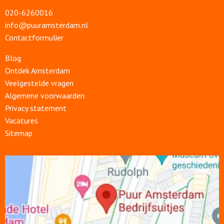
020-6260016
info@puuramsterdam.nl
Contactformulier
Blog
Ontdek Amsterdam
Veelgestelde vragen
Algemene voorwaarden
Privacy statement
Vacatures
Sitemap
Open
link