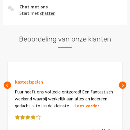
Chat met ons
Start met
chatten
Beoordeling van onze klanten
Kasteelspelen
Vorige
V
slide
sl
Puur heeft ons volledig ontzorgd! Een fantastisch
weekend waarbij werkelijk aan alles en iedereen
gedacht is tot in de kleinste
... Lees verder
Deze
review
kreeg