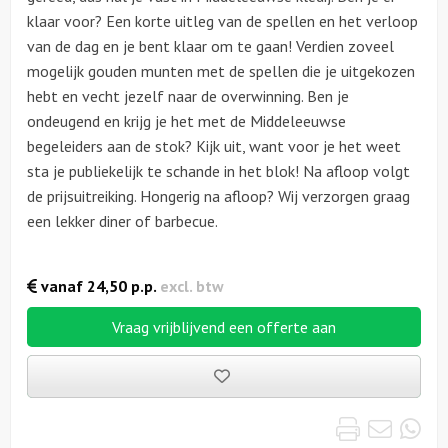
klaar voor? Een korte uitleg van de spellen en het verloop
van de dag en je bent klaar om te gaan! Verdien zoveel
mogelijk gouden munten met de spellen die je uitgekozen
hebt en vecht jezelf naar de overwinning. Ben je
ondeugend en krijg je het met de Middeleeuwse
begeleiders aan de stok? Kijk uit, want voor je het weet
sta je publiekelijk te schande in het blok! Na afloop volgt
de prijsuitreiking. Hongerig na afloop? Wij verzorgen graag
een lekker diner of barbecue.
vanaf
24,50
p.p.
excl. btw
Vraag vrijblijvend een offerte aan
Bewaarde
uitjes
Print
Emai
Wh