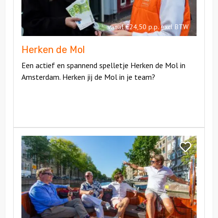
vanaf €24,50 p.p. excl BTW
Herken de Mol
Een actief en spannend spelletje Herken de Mol in
Amsterdam. Herken jij de Mol in je team?
Bekijk
Sloepen
Bekijk
Puzzeltocht
Sloepen
Puzzeltoch