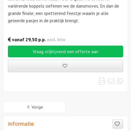
variërende koppels oefenen we de dansmoves. En dan de
grande finale; een spetterend feestje waarin je alle
geleerde pasjes in de praktijk brengt.
vanaf
29,50
p.p.
excl. btw
Vraag vrijblijvend een offerte aan
Bewaarde
uitjes
Print
Emai
Wh
Sidebar
Vorige
Like
Informatie