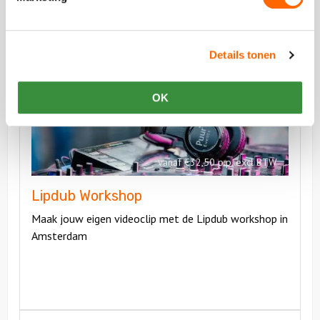
Bekijk
Lipdub
Bekijk
Details tonen
Workshop
Lipdub
Workshop
OK
vanaf €32,50 p.p. excl BTW
Lipdub Workshop
Maak jouw eigen videoclip met de Lipdub workshop in
Amsterdam
Bekijk