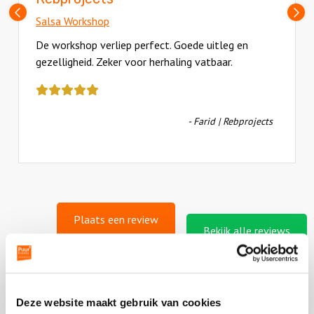
Vorige
V
Salsa Workshop
slide
sl
De workshop verliep perfect. Goede uitleg en
gezelligheid. Zeker voor herhaling vatbaar.
Deze
review
kreeg
- Farid | Rebprojects
als
cijfer
een
5
Plaats een review
Bekijk alle reviews
Deze website maakt gebruik van cookies