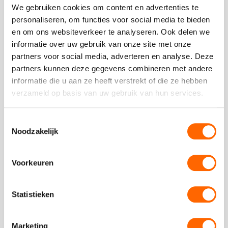
We gebruiken cookies om content en advertenties te
Vergelijkbare uitjes
personaliseren, om functies voor social media te bieden
en om ons websiteverkeer te analyseren. Ook delen we
Bekijk
informatie over uw gebruik van onze site met onze
Smartlappen
Bekijk
partners voor social media, adverteren en analyse. Deze
Workshop
Smartlappe
partners kunnen deze gegevens combineren met andere
Workshop
informatie die u aan ze heeft verstrekt of die ze hebben
verzameld op basis van uw gebruik van hun services.
Toestemmingsselectie
Noodzakelijk
vanaf €14,50 p.p. excl BTW
Smartlappen Workshop
Voorkeuren
Zing jouw favoriete smartlappen met een
accordeonist
Statistieken
Marketing