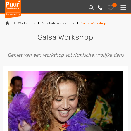
Puur*
Bewaarde
Zoeken
020-
uitjes
Amsterdam
M
6260016
bedrijfsuitjes
Workshops
Muzikale workshops
Salsa Workshop
Home
Salsa Workshop
Arrangementen
Geniet van een workshop vol ritmische, vrolijke dans
Varen
Sport en spel
Workshops
Rondleidingen
Locaties
Feesten