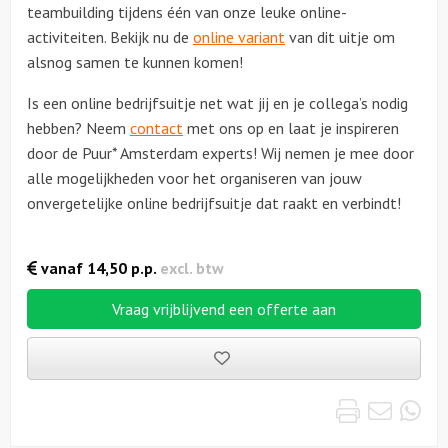
teambuilding tijdens één van onze leuke online-
activiteiten. Bekijk nu de
online variant
van dit uitje om
alsnog samen te kunnen komen!
Is een online bedrijfsuitje net wat jij en je collega’s nodig
hebben? Neem
contact
met ons op en laat je inspireren
door de Puur* Amsterdam experts! Wij nemen je mee door
alle mogelijkheden voor het organiseren van jouw
onvergetelijke online bedrijfsuitje dat raakt en verbindt!
vanaf
14,50
p.p.
excl. btw
Vraag vrijblijvend een offerte aan
Bewaarde
uitjes
Print
Emai
Wh