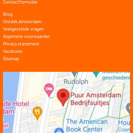
Contactformulier
Blog
Ontdek Amsterdam
Veelgestelde vragen
Algemene voorwaarden
Privacy statement
Vacatures
Sitemap
Open
link