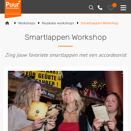
Puur*
Bewaarde
Zoeken
020-
uitjes
Amsterdam
M
6260016
bedrijfsuitjes
Workshops
Muzikale workshops
Smartlappen Workshop
Home
Smartlappen Workshop
Arrangementen
Zing jouw favoriete smartlappen met een accordeonist
Varen
Sport en spel
Workshops
Rondleidingen
Locaties
Feesten