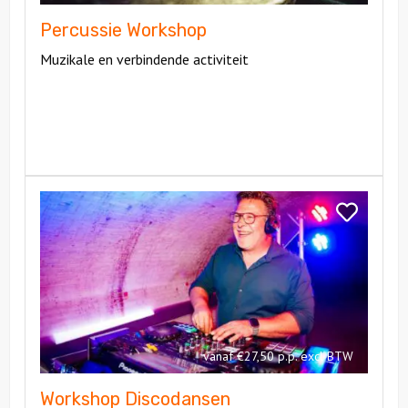
Percussie Workshop
Muzikale en verbindende activiteit
Bekijk
Workshop
Bekijk
Discodansen
Workshop
Discodanse
vanaf €27,50 p.p. excl BTW
Workshop Discodansen