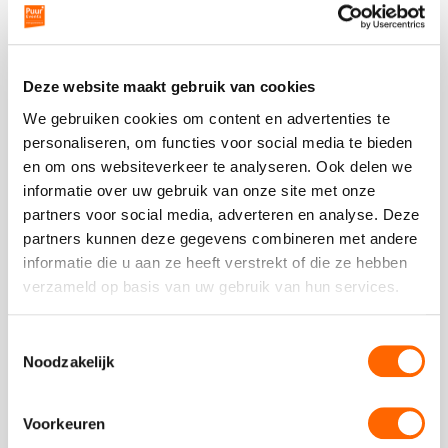
Beoordeling van onze klanten
Deze website maakt gebruik van cookies
We gebruiken cookies om content en advertenties te
personaliseren, om functies voor social media te bieden
en om ons websiteverkeer te analyseren. Ook delen we
St. Philadelphia Zorg
informatie over uw gebruik van onze site met onze
Vorige
V
Smartlappen Workshop
partners voor social media, adverteren en analyse. Deze
slide
sl
partners kunnen deze gegevens combineren met andere
Met een groep van 23 personen (waaronder 16
informatie die u aan ze heeft verstrekt of die ze hebben
mensen met een verstandelijke beperking) hebben
verzameld op basis van uw gebruik van hun services.
wij 1,5 uur gevaren. Schipper David was een jonge,
... Lees verder
Toestemmingsselectie
Deze
Noodzakelijk
review
kreeg
St. Philadelphia Zorg
als
Voorkeuren
cijfer