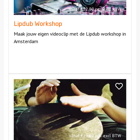
vanaf €32,50 p.p. excl BTW
Lipdub Workshop
Maak jouw eigen videoclip met de Lipdub workshop in
Amsterdam
Bekijk
Percussie
Bekijk
Workshop
Percussie
Workshop
vanaf €29,50 p.p. excl BTW