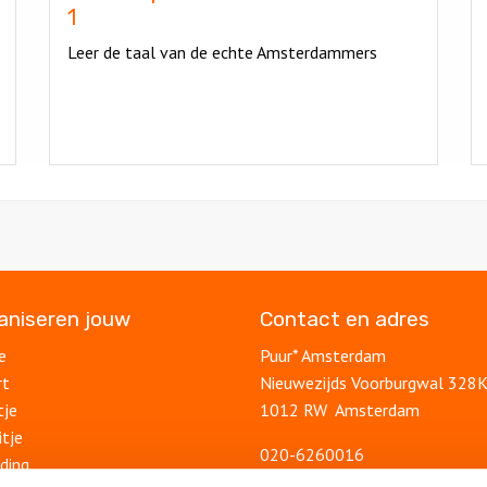
1
Leer de taal van de echte Amsterdammers
ganiseren jouw
Contact en adres
e
Puur* Amsterdam
rt
Nieuwezijds Voorburgwal 328
tje
1012 RW Amsterdam
itje
020-6260016
ding
info@puuramsterdam.nl