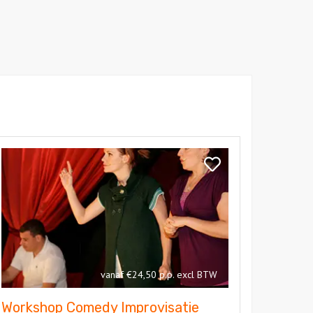
kijk
orkshop
Bekijk
omedy
Workshop
provisatie
Comedy
Improvisatie
vanaf €24,50 p.p. excl BTW
Workshop Comedy Improvisatie