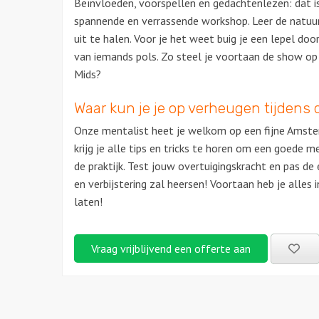
Beïnvloeden, voorspellen en gedachtenlezen: dat 
spannende en verrassende workshop. Leer de natu
uit te halen. Voor je het weet buig je een lepel d
van iemands pols. Zo steel je voortaan de show op 
Mids?
Waar kun je je op verheugen tijdens d
Onze mentalist heet je welkom op een fijne Amster
krijg je alle tips en tricks te horen om een goede me
de praktijk. Test jouw overtuigingskracht en pas de
en verbijstering zal heersen! Voortaan heb je alle
laten!
Be
Vraag vrijblijvend een offerte aan
uitj