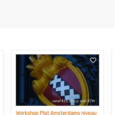
Bekijk
Be
Workshop
W
k
Bekijk
Plat
C
b
Workshop
Amsterdams
Im
shop
Plat
niveau
Amsterdams
1
niveau
1
vanaf €19,50 p.p. excl BTW
Workshop Plat Amsterdams niveau