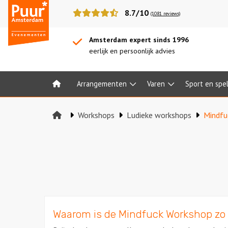
Puur*
8.7/10
(1081 reviews)
Amsterdam
bedrijfsuitjes
Amsterdam expert sinds 1996
eerlijk en persoonlijk advies
Arrangementen
Varen
Sport en spe
Home
Workshops
Ludieke workshops
Mindfu
Waarom is de Mindfuck Workshop zo