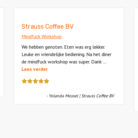
Strauss Coffee BV
Mindfuck Workshop
We hebben genoten. Eten was erg lekker.
Leuke en vriendelijke bediening. Na het diner
de mindfuck workshop was super. Dank
...
Lees verder
Deze
review
kreeg
- Yolanda Mossel | Strauss Coffee BV
als
cijfer
een
5