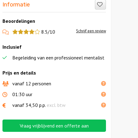
Like!
Informatie
Beoordelingen
View
Schrijf een review
8.5/10
more
Inclusief
reviews
Begeleiding van een professioneel mentalist
Prijs en details
vanaf 12 personen
01:30 uur
vanaf
34,50
p.p.
excl. btw
l
Vraag vrijblijvend een offerte aan