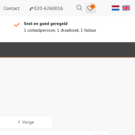
Bewaarde
Zoeken
Contact
020-6260016
uitjes
Snel en goed geregeld
1 contactpersoon, 1 draaiboek, 1 factuur
Sidebar
Vorige