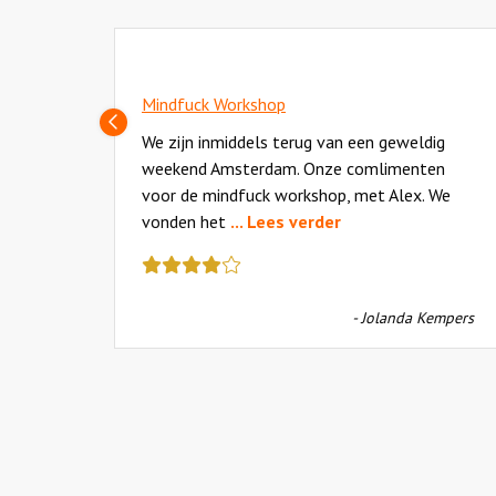
Mindfuck Workshop
Vorige
slide
che
We zijn inmiddels terug van een geweldig
ten
weekend Amsterdam. Onze comlimenten
voor de mindfuck workshop, met Alex. We
vonden het
... Lees verder
Deze
review
kreeg
- Jolanda Kempers
als
cijfer
een
4.5