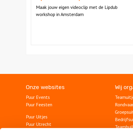
Maak jouw eigen videoclip met de Lipdub
workshop in Amsterdam
Onze websites
Wij or
Puur Events
Teamuitj
Puur Feesten
Rondvaa
Groepsui
Puur Uitjes
Bedrijfsu
Puur Utrecht
Teambuil
Puur Rotterdam