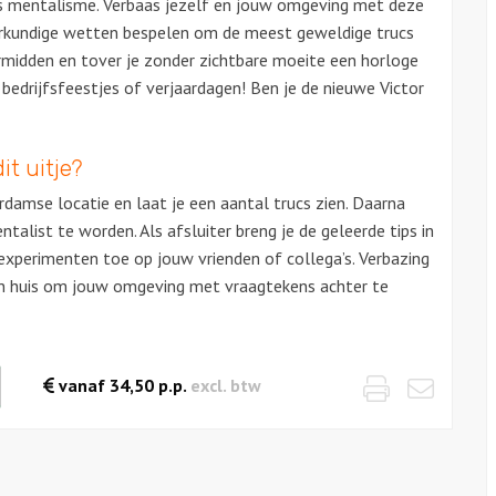
is mentalisme. Verbaas jezelf en jouw omgeving met deze
urkundige wetten bespelen om de meest geweldige trucs
oormidden en tover je zonder zichtbare moeite een horloge
bedrijfsfeestjes of verjaardagen! Ben je de nieuwe Victor
it uitje?
damse locatie en laat je een aantal trucs zien. Daarna
ntalist te worden. Als afsluiter breng je de geleerde tips in
 experimenten toe op jouw vrienden of collega’s. Verbazing
s in huis om jouw omgeving met vraagtekens achter te
Print
Emai
waarde
vanaf
34,50
p.p.
excl. btw
es