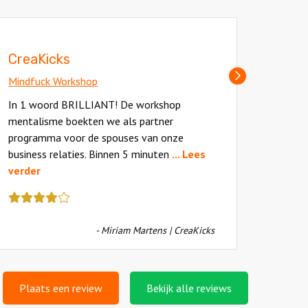
CreaKicks
Mindfu
Volgende
Mindfuck Workshop
slide
We heb
In 1 woord BRILLIANT! De workshop
dag ge
mentalisme boekten we als partner
voor d
programma voor de spouses van onze
fantas
Deze
business relaties. Binnen 5 minuten
... Lees
review
verder
Deze
kreeg
review
als
kreeg
cijfer
- Miriam Martens | CreaKicks
als
een
cijfer
4.5
een
4.5
Plaats een review
Bekijk alle reviews