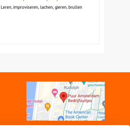
Leren, improviseren, lachen, gieren, brullen
Open
link
K
Volg ons op