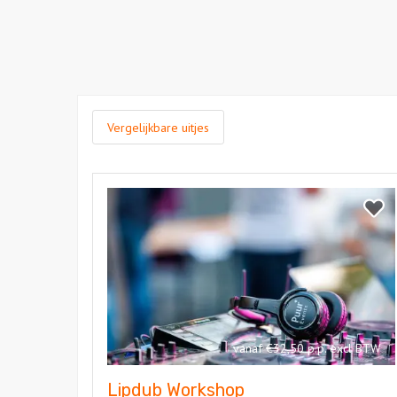
Vergelijkbare uitjes
Bekijk
Lipdub
Bekij
Workshop
Lipdu
Work
vanaf €32,50 p.p. excl BTW
Lipdub Workshop