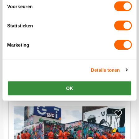
Workshop
Ross
Voorkeuren
Workshop
Statistieken
vanaf €37,50 p.p. excl BTW
Marketing
Bob Ross Workshop
Iedereen kan het! Gezelligheid, creëren en naar huis
met een prachtig landschapsschilderij. Doe de Bob
Details tonen
Ross Workshop in Amsterdam!
OK
Bekijk
Graffiti
Bekijk
Workshop
Graffiti
Workshop