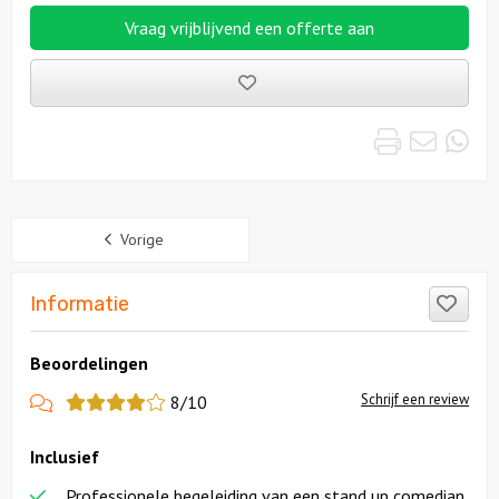
Vraag vrijblijvend een offerte aan
Bewaarde
uitjes
Print
Emai
Wh
Sidebar
Vorige
Like
Informatie
Beoordelingen
View
Schrijf een review
8/10
more
Inclusief
reviews
Professionele begeleiding van een stand up comedian