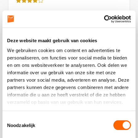
review
kreeg
- Thierry Hendriksen | ING
als
cijfer
een
4.5
Deze website maakt gebruik van cookies
Plaats een review
We gebruiken cookies om content en advertenties te
Bekijk alle reviews
personaliseren, om functies voor social media te bieden
en om ons websiteverkeer te analyseren. Ook delen we
informatie over uw gebruik van onze site met onze
partners voor social media, adverteren en analyse. Deze
partners kunnen deze gegevens combineren met andere
informatie die u aan ze heeft verstrekt of die ze hebben
Vergelijkbare uitjes
verzameld op basis van uw gebruik van hun services.
Bekijk
Toestemmingsselectie
Bob
Noodzakelijk
Bekijk
Ross
Bob