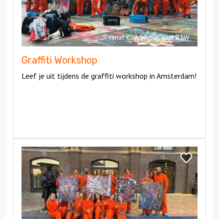
vanaf €29,50 p.p. excl BTW
Graffiti Workshop
Leef je uit tijdens de graffiti workshop in Amsterdam!
Bekijk
Workshop
Bekijk
Action
Workshop
Painting
Action
Painting