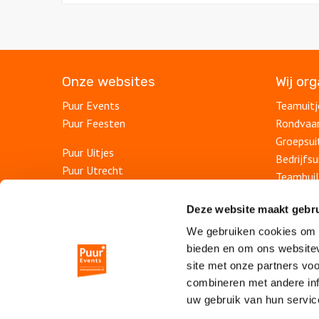
Onze websites
Wij or
Puur Events
Teamuitj
Puur Feesten
Rondvaa
Groepsui
Puur Uitjes
Bedrijfsu
Puur Utrecht
Teambuil
Puur Rotterdam
Afdelings
Puur Den Haag
Deze website maakt gebru
Personee
Puur Haarlem
We gebruiken cookies om c
Bedrijfs
bieden en om ons websitev
Escape Room Mysterium
Personee
site met onze partners vo
Vergaderruimte De Grote Werf
Jubileum
combineren met andere inf
Vergaderlocatie Rotterdam View
uw gebruik van hun servic
Vergaderlocatie Dak van Amsterdam
Online be