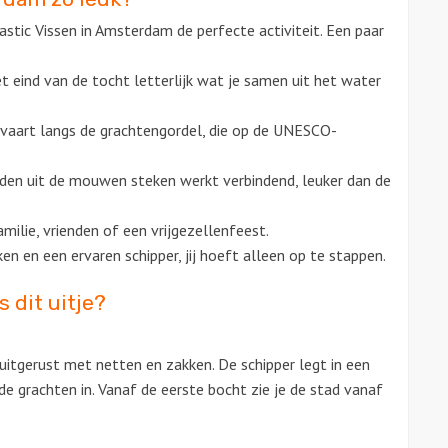
stic Vissen in Amsterdam de perfecte activiteit. Een paar
et eind
van de tocht letterlijk wat je samen
uit het water
 vaart
langs de grachtengordel, die op de
UNESCO-
den uit de mouwen steken
werkt verbindend, leuker dan de
familie, vrienden of een
vrijgezellenfeest.
ken en een ervaren schipper,
jij hoeft alleen op te stappen.
ns
dit uitje?
 uitgerust met netten en zakken. De schipper legt in een
de grachten in. Vanaf de eerste bocht zie je de stad vanaf