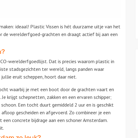
aken: ideaal! Plastic Vissen is
hét duurzame uitje van het
or
de werelderfgoed-grachten en draagt
actief bij aan een
m?
-werelderfgoedlijst. Dat is precies waarom plastic in
oiste stadsgezichten ter wereld, langs panden waar
ullie eruit scheppen, hoort daar niet.
ocht waarbij je met een boot door de grachten vaart en
Je krijgt schepnetten, zakken en een ervaren schipper;
schoon. Een tocht duurt gemiddeld 2 uur en is geschikt
 afloop gescheiden en afgevoerd. Zo combineer je een
t een concrete bijdrage aan een schoner Amsterdam.
it.
rdam zo leuk?