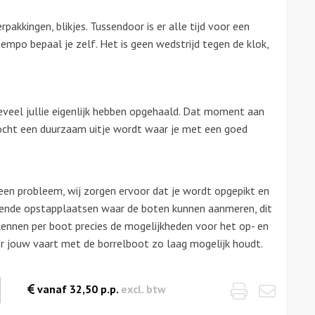
akkingen, blikjes. Tussendoor is er alle tijd voor een
empo bepaal je zelf. Het is geen wedstrijd tegen de klok,
veel jullie eigenlijk hebben opgehaald. Dat moment aan
tocht een duurzaam uitje wordt waar je met een goed
een probleem, wij zorgen ervoor dat je
wordt opgepikt en
lende
opstapplaatsen waar de boten kunnen
aanmeren, dit
 kennen
per boot precies de
mogelijkheden voor het op- en
r jouw vaart met de
borrelboot zo laag mogelijk houdt.
Print
Emai
waarde
vanaf
32,50
p.p.
excl. btw
es