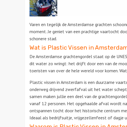
Varen en
tegelijk de Amsterdamse grachten
schoonm
moment. Je
geniet van een prachtige vaartocht do
schonere stad.
Wat is Plastic
Viss
en
in Amsterda
De Amsterdamse grachtengordel staat op de UNESCO
dit water zo wringt: het drijft door een van de mo
toeristen van over de hele wereld voor komen. Wat j
Plastic vissen in Amsterdam is een duurzame vaart
onderweg drijvend zwerfafval uit het water schept. 
samen maken jullie een deel van de grachtengordel 
vanaf 12 personen. Het opgehaalde afval wordt na
ontspannen tocht door het historische centrum me
Ideaal als bedrijfsuitje, vrijgezellenfeest of dagje u
Waarom is Plastic Vissen in Amste