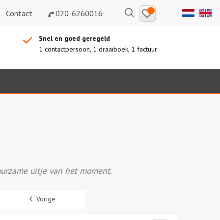
Bewaarde
Zoeken
Contact
020-6260016
uitjes
Snel en goed geregeld
1 contactpersoon, 1 draaiboek, 1 factuur
duurzame uitje van het moment.
Sidebar
Vorige