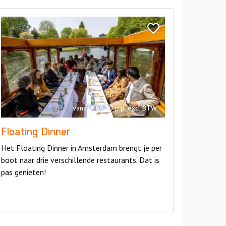
kijk
oating
Bekijk
nner
Floating
Dinner
vanaf €69,50 p.p. excl BTW
Floating Dinner
Het Floating Dinner in Amsterdam brengt je per
boot naar drie verschillende restaurants. Dat is
pas genieten!