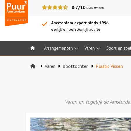
Puur*
8.7/10
(1081 reviews)
Amsterdam
bedrijfsuitjes
Amsterdam expert sinds 1996
eerlijk en persoonlijk advies
Arrangementen
Varen
Sport en spe
Home
Varen
Boottochten
Plastic Vissen
Varen en tegelijk de Amsterda