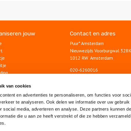
ganiseren jouw
Contact en adres
e
Puur* Amsterdam
rt
Nieuwezijds Voorburgwal 328
tje
1012 RW Amsterdam
itje
020-6260016
ding
info@puuramsterdam.nl
uitje
Contactformulier
ik van cookies
lsuitje
ontent en advertenties te personaliseren, om functies voor soci
Blog
feest
erkeer te analyseren. Ook delen we informatie over uw gebruik
Ontdek Amsterdam
lsfeest
or social media, adverteren en analyse. Deze partners kunnen 
Veelgestelde vragen
feest
ormatie die u aan ze heeft verstrekt of die ze hebben verzameld
Algemene voorwaarden
es.
drijfsuitje
Privacy statement