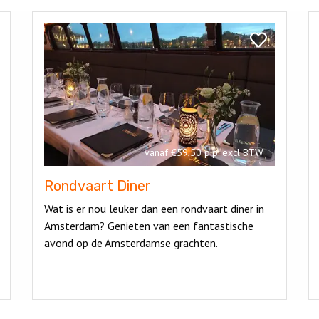
Bekijk
Be
Rondvaart
Fl
k
Bekijk
Diner
Di
lboot
Rondvaart
Diner
vanaf €59,50 p.p. excl BTW
Rondvaart Diner
Wat is er nou leuker dan een rondvaart diner in
Amsterdam? Genieten van een fantastische
avond op de Amsterdamse grachten.