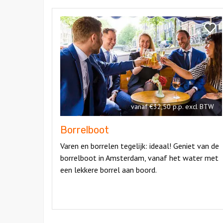
Bekijk
Borrelboot
Bekij
Borre
vanaf €32,50 p.p. excl BTW
Borrelboot
Varen en borrelen tegelijk: ideaal! Geniet van de
borrelboot in Amsterdam, vanaf het water met
een lekkere borrel aan boord.