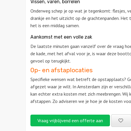
Vissen, varen, borrelen
Onderweg schep je op wat je tegenkomt: flesjes, verp
drankje en het uitzicht op de grachtenpanden. Het t
het is een middag samen.
Aankomst met een volle zak
De laatste minuten gaan vanzelf over de vraag hoe
de kade, met het afval voor je, is waar deze boot
gevoel op terugkijkt.
Op- en afstaplocaties
Specifieke
wensen wat betreft de opstapplaats?
G
afgezet waar je wilt.
In Amsterdam zijn er verschil
kan echter extra kosten
met zich meebrengen. Wij
afstappen. Zo adviseren we je hoe je de
kosten voo
Be
Vraag vrijblijvend een offerte aan
uitj