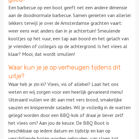
Een barbecue op een boot geeft net een andere dimensie
aan de doodnormale barbecue. Samen genieten van allerlei
lekkers terwijl je over de Amsterdamse grachten vaart:
weer eens wat anders dan in je achtertuin! Smeulende
kooltjes op het vuur, een tap aan boord en het gelach van
je vrienden of collega’s op de achtergrond. Is het vlees al
klaar? Mooi, dat wordt smullen!
Waar kun je je op verheugen tijdens dit
uitje?
Waar heb je zin in? Vlees, vis of allebei? Laat het ons
weten en wij zorgen voor een heerlijk gevarieerd menu!
Uiteraard vullen we dit aan met vers brood, smakelijke
sauzen en knisperende salades. Wil je volledig in de watten
gelegd worden door een BBQ-kok of draai je liever zelf
het vlees om? Aan jou de keuze. De BBQ Boot is
beschikbaar op iedere datum en tijdstip en kan op
verschillende boten worden gehouden: van sloep tot