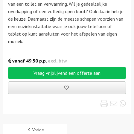
van een toilet en verwarming. Wil je gedeeltelijke
overkapping of een volledig open boot? Ook daarin heb je
de keuze. Daarnaast zijn de meeste schepen voorzien van
een muziekinstallatie waar je ook jouw telefoon of
tablet op kunt aansluiten voor het afspelen van eigen
muziek.
vanaf
49,50
p.p.
excl. btw
Vraag vrijblijvend een offerte aan
Bewaarde
uitjes
Print
Emai
Wh
Sidebar
Vorige