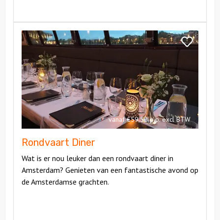
Bekijk
Rondvaart
Bekijk
Diner
Rondvaart
Diner
vanaf €59,50 p.p. excl BTW
Rondvaart Diner
Wat is er nou leuker dan een rondvaart diner in
Amsterdam? Genieten van een fantastische avond op
de Amsterdamse grachten.