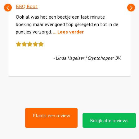
BBQ Boot
Vorige
V
slide
sl
Ook al was het een beetje een last minute
boeking maar evengoed top geregeld en tot in de
puntjes verzorgd.
... Lees verder
Deze
review
kreeg
- Linda Hagelaar | Cryptohopper BV.
als
cijfer
een
5
Plaats een review
Bekijk alle reviews