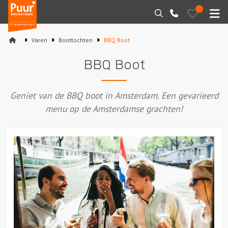
Puur*
Bewaarde
Zoeken
020-
uitjes
Amsterdam
M
6260016
bedrijfsuitjes
Varen
Boottochten
BBQ Boot
Home
BBQ Boot
Arrangementen
Geniet van de BBQ boot in Amsterdam. Een gevarieerd
Varen
menu op de Amsterdamse grachten!
Sport en spel
Workshops
Rondleidingen
Locaties
Feesten