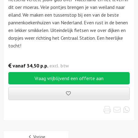
dit oer moeras. Vele pontjes brengen je van weiland naar
eiland. We maken een tussenstop bij een van de beste
pannenkoekenhuizen van Nederland. Even rust in de benen
en lekker smikkelen. Uiteindelijk fietsen we over dijken en
dorpjes weer richting het Centraal Station. Een heerlijke
tocht!
vanaf
34,50
p.p.
excl. btw
Vraag vrijblijvend een offerte aan
Bewaarde
uitjes
Print
Emai
Wh
Sidebar
Vorige