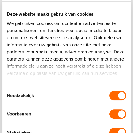
Bekijk alle reviews
Deze website maakt gebruik van cookies
We gebruiken cookies om content en advertenties te
personaliseren, om functies voor social media te bieden
en om ons websiteverkeer te analyseren. Ook delen we
Vergelijkbare uitjes
informatie over uw gebruik van onze site met onze
partners voor social media, adverteren en analyse. Deze
partners kunnen deze gegevens combineren met andere
Bekijk
informatie die u aan ze heeft verstrekt of die ze hebben
Oude
Bekijk
verzameld op basis van uw gebruik van hun services.
binnenstad
Oude
fietstocht
binnenstad
Toestemmingsselectie
fietstocht
Noodzakelijk
Voorkeuren
vanaf €19,50 p.p. excl BTW
Oude binnenstad fietstocht
Statistieken