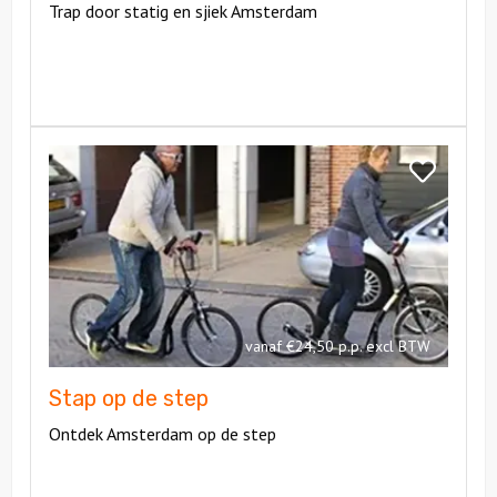
Trap door statig en sjiek Amsterdam
Bekijk
Stap
Bekijk
op
Stap
de
op
step
de
step
vanaf €24,50 p.p. excl BTW
Stap op de step
Ontdek Amsterdam op de step