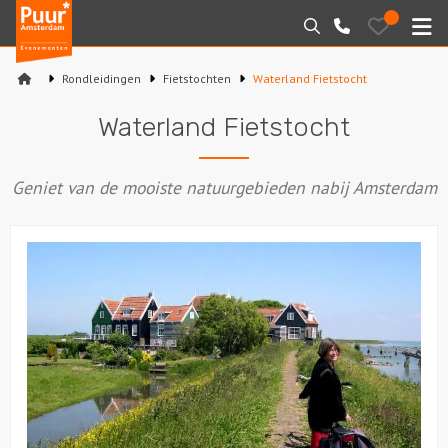
Puur*
Bewaarde
Zoeken
020-
uitjes
Amsterdam
M
6260016
bedrijfsuitjes
Rondleidingen
Fietstochten
Waterland Fietstocht
Home
Waterland Fietstocht
Arrangementen
Geniet van de mooiste natuurgebieden nabij Amsterdam
Varen
Sport en spel
Workshops
Rondleidingen
Locaties
Feesten