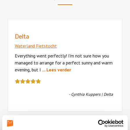
Delta
Waterland Fietstocht
Everything went perfectly! I'm not sure how you
managed to arrange for a perfect sunny and warm
evening, but I
... Lees verder
Deze
review
kreeg
- Cynthia Kuppers | Delta
als
cijfer
een
5
Plaats een review