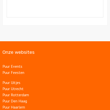
Onze websites
Puur Events
Puur Feesten
Puur Uitjes
Puur Utrecht
Puur Rotterdam
Puur Den Haag
Puur Haarlem