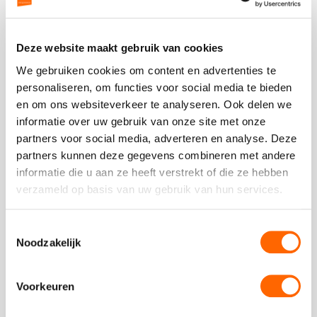
4.5
Plaats een review
Bekijk alle reviews
Deze website maakt gebruik van cookies
We gebruiken cookies om content en advertenties te
personaliseren, om functies voor social media te bieden
en om ons websiteverkeer te analyseren. Ook delen we
informatie over uw gebruik van onze site met onze
Vergelijkbare uitjes
partners voor social media, adverteren en analyse. Deze
partners kunnen deze gegevens combineren met andere
informatie die u aan ze heeft verstrekt of die ze hebben
Bekijk
verzameld op basis van uw gebruik van hun services.
Fietstocht
Bekijk
door
Fietstocht
Toestemmingsselectie
het
door
Noodzakelijk
Vondelpark
het
en
Vondelpark
Museumkwartier
en
Voorkeuren
Museumkwar
vanaf €19,50 p.p. excl BTW