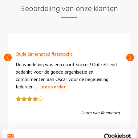
Beoordeling van onze klanten
Oude binnenstad fietstocht
Vorige
V
slide
sl
De wandeling was een groot succes! Ontzettend
bedankt voor de goede organisatie en
complimenten aan Oscar voor de begeleiding.
Iedereen
... Lees verder
Deze
review
kreeg
- Laura van Roemburg
als
cijfer
een