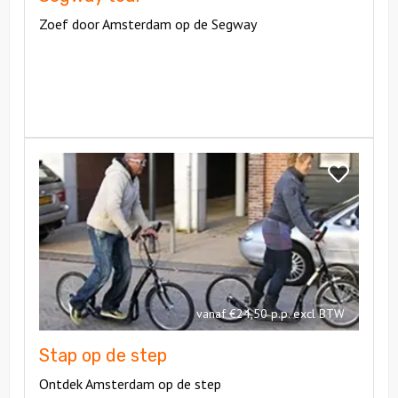
Zoef door Amsterdam op de Segway
Bekijk
Stap
Bekijk
op
Stap
de
op
step
de
step
vanaf €24,50 p.p. excl BTW
Stap op de step
Ontdek Amsterdam op de step