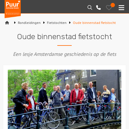
Puur*
Bewaarde
Zoeken
020-
uitjes
Amsterdam
M
6260016
bedrijfsuitjes
Rondleidingen
Fietstochten
Oude binnenstad fietstocht
Home
Oude binnenstad fietstocht
Arrangementen
Een lesje Amsterdamse geschiedenis op de fiets
Varen
Sport en spel
Workshops
Rondleidingen
Locaties
Feesten