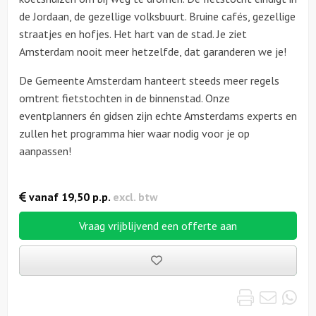
de Jordaan, de gezellige volksbuurt. Bruine cafés, gezellige
straatjes en hofjes. Het hart van de stad. Je ziet
Amsterdam nooit meer hetzelfde, dat garanderen we je!
De Gemeente Amsterdam hanteert steeds meer regels
omtrent fietstochten in de binnenstad. Onze
eventplanners én gidsen zijn echte Amsterdams experts en
zullen het programma hier waar nodig voor je op
aanpassen!
vanaf
19,50
p.p.
excl. btw
Vraag vrijblijvend een offerte aan
Bewaarde
uitjes
Print
Emai
Wh