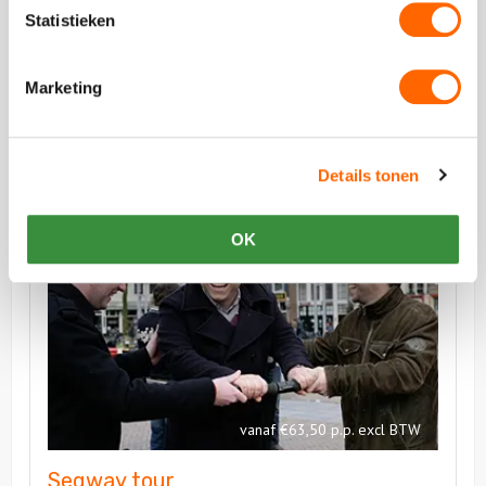
Statistieken
Fietstocht door het Vondelpark en
Museumkwartier
Marketing
Trap door statig en sjiek Amsterdam
Details tonen
Bekijk
OK
Segway
Bekijk
tour
Segway
tour
vanaf €63,50 p.p. excl BTW
Segway tour