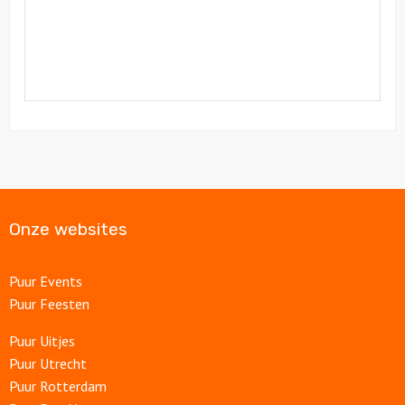
Onze websites
Puur Events
Puur Feesten
Puur Uitjes
Puur Utrecht
Puur Rotterdam