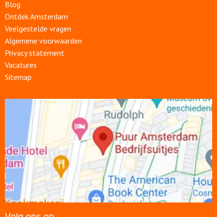
Blog
Ontdek Amsterdam
Veelgestelde vragen
Algemene voorwaarden
Privacy statement
Vacatures
Sitemap
Open
link
Volg ons op