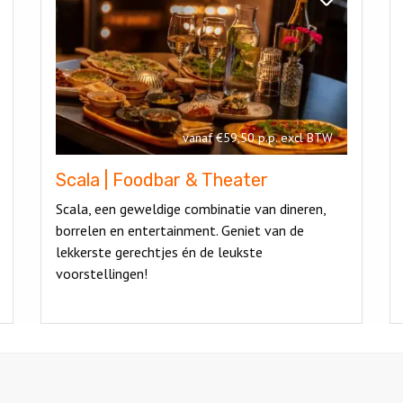
|
e
Scala
Foodbar
es
|
&
erdam
Foodbar
Theater
&
Theater
vanaf €59,50 p.p. excl BTW
Scala | Foodbar & Theater
Scala, een geweldige combinatie van dineren,
borrelen en entertainment. Geniet van de
lekkerste gerechtjes én de leukste
voorstellingen!