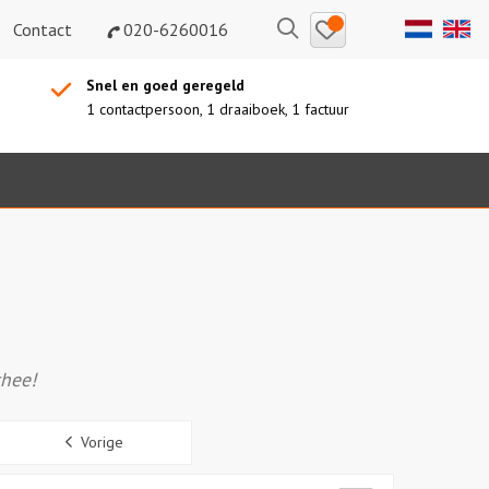
Bewaarde
Zoeken
Contact
020-6260016
uitjes
Snel en goed geregeld
1 contactpersoon, 1 draaiboek, 1 factuur
thee!
Sidebar
Vorige