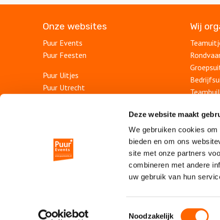
Onze websites
Wij or
Puur Events
Teamuitj
Puur Feesten
Rondvaa
Groepsui
Puur Uitjes
Bedrijfsu
Puur Utrecht
Teambuil
Puur Rotterdam
Afdelings
Puur Den Haag
Deze website maakt gebru
Personee
Puur Haarlem
We gebruiken cookies om c
Bedrijfs
bieden en om ons websitev
Escape Room Mysterium
Personee
site met onze partners vo
Vergaderruimte De Grote Werf
Jubileum
combineren met andere inf
Vergaderlocatie Rotterdam View
uw gebruik van hun servic
Vergaderlocatie Dak van Amsterdam
Online be
Online t
Mobiele escaperoom De Strijd
Toestemmingsselectie
Noodzakelijk