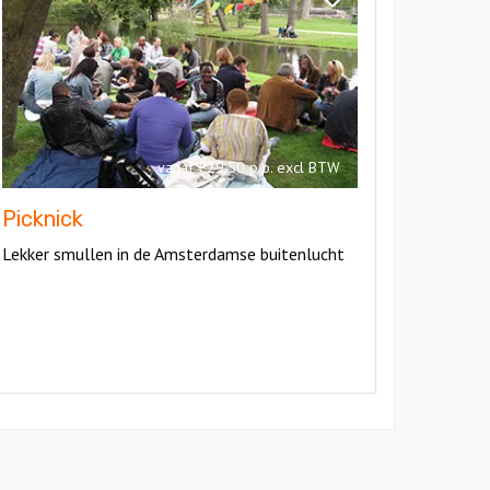
Picknick
vanaf €29,50 p.p. excl BTW
Picknick
Lekker smullen in de Amsterdamse buitenlucht