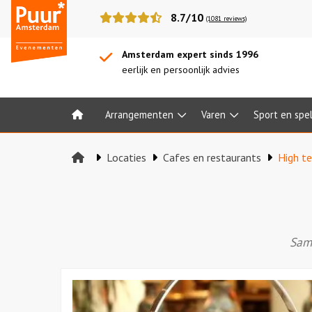
Puur*
8.7/10
(1081 reviews)
Amsterdam
bedrijfsuitjes
Amsterdam expert sinds 1996
eerlijk en persoonlijk advies
Arrangementen
Varen
Sport en spe
Home
Locaties
Cafes en restaurants
High t
Same