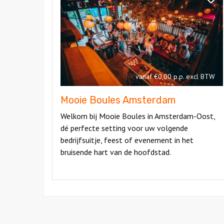
Boules
Mooi
Amsterdam
Boul
Amst
vanaf €0,00 p.p. excl BTW
Mooie Boules Amsterdam
Welkom bij Mooie Boules in Amsterdam-Oost,
dé perfecte setting voor uw volgende
bedrijfsuitje, feest of evenement in het
bruisende hart van de hoofdstad.