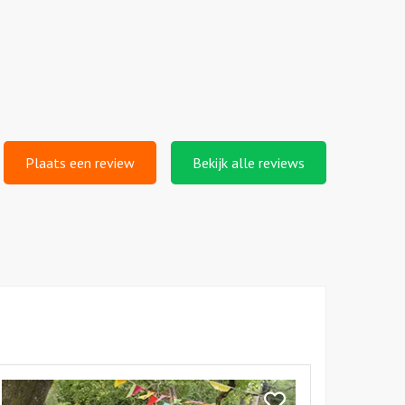
Plaats een review
Bekijk alle reviews
kijk
cknick
Bekijk