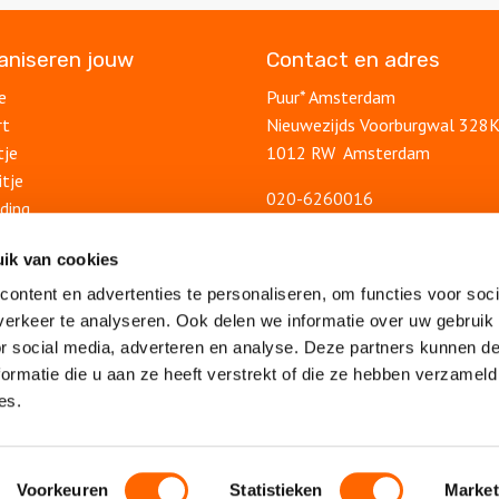
ganiseren jouw
Contact en adres
e
Puur* Amsterdam
rt
Nieuwezijds Voorburgwal 328
tje
1012 RW Amsterdam
itje
020-6260016
ding
info@puuramsterdam.nl
uitje
Contactformulier
ik van cookies
lsuitje
ontent en advertenties te personaliseren, om functies voor soci
Blog
feest
erkeer te analyseren. Ook delen we informatie over uw gebruik
Ontdek Amsterdam
lsfeest
or social media, adverteren en analyse. Deze partners kunnen 
Veelgestelde vragen
feest
ormatie die u aan ze heeft verstrekt of die ze hebben verzameld
Algemene voorwaarden
es.
drijfsuitje
Privacy statement
eambuilding
Vacatures
Sitemap
Voorkeuren
Statistieken
Market