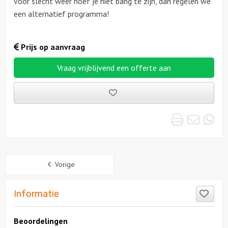
voor slecht weer hoef je niet bang te zijn, dan regelen we
een alternatief programma!
Prijs op aanvraag
Vraag vrijblijvend een offerte aan
Bewaarde
uitjes
Print
Emai
Wh
Sidebar
Vorige
Like
Informatie
Beoordelingen