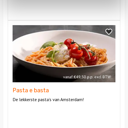
Bekijk
Pasta
Bekijk
e
Pasta
basta
e
basta
vanaf €49,50 p.p. excl BTW
Pasta e basta
De lekkerste pasta’s van Amsterdam!