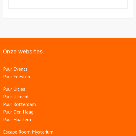
Onze websites
Puur Events
Puur Feesten
Puur Uitjes
Puur Utrecht
Puur Rotterdam
Puur Den Haag
Puur Haarlem
Escape Room Mysterium