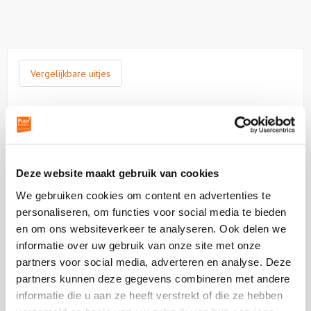
Vergelijkbare uitjes
Bekijk
Mooie
Bekijk
Boules
Mooie
Amsterdam
Boules
Deze website maakt gebruik van cookies
Amsterdam
We gebruiken cookies om content en advertenties te
personaliseren, om functies voor social media te bieden
en om ons websiteverkeer te analyseren. Ook delen we
informatie over uw gebruik van onze site met onze
vanaf €0,00 p.p. excl BTW
partners voor social media, adverteren en analyse. Deze
Mooie Boules Amsterdam
partners kunnen deze gegevens combineren met andere
informatie die u aan ze heeft verstrekt of die ze hebben
Welkom bij Mooie Boules in Amsterdam-Oost, dé