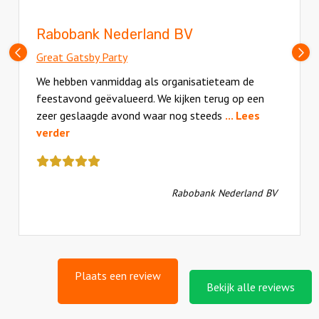
Rabobank Nederland BV
Vorige
V
Great Gatsby Party
slide
sl
We hebben vanmiddag als organisatieteam de
feestavond geëvalueerd. We kijken terug op een
zeer geslaagde avond waar nog steeds
... Lees
verder
Deze
review
kreeg
Rabobank Nederland BV
als
cijfer
een
5
Plaats een review
Bekijk alle reviews