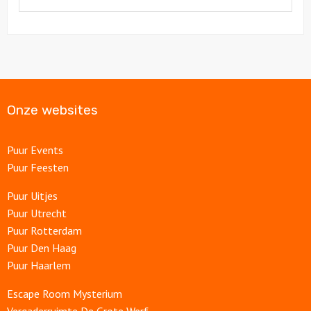
Onze websites
Puur Events
Puur Feesten
Puur Uitjes
Puur Utrecht
Puur Rotterdam
Puur Den Haag
Puur Haarlem
Escape Room Mysterium