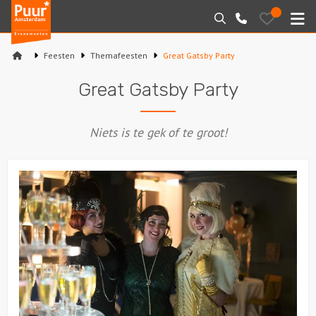
Puur*
Bewaarde
Zoeken
020-
uitjes
Amsterdam
M
6260016
bedrijfsuitjes
Feesten
Themafeesten
Great Gatsby Party
Home
Great Gatsby Party
Arrangementen
Niets is te gek of te groot!
Varen
Sport en spel
Workshops
Rondleidingen
Locaties
Feesten