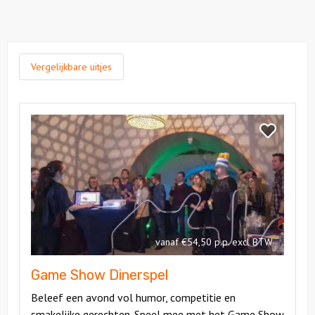
Vergelijkbare uitjes
Bekijk
Game
Bekijk
Show
Game
Dinerspel
Show
Dinerspel
vanaf €54,50 p.p. excl BTW
Game Show Dinerspel
Beleef een avond vol humor, competitie en
smakelijke gerechten. Speel mee met het Game Show