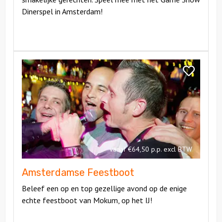
Dinerspel in Amsterdam!
Bekijk
Amsterdamse
Bekijk
Feestboot
Amsterdam
Feestboot
vanaf €64,50 p.p. excl BTW
Amsterdamse Feestboot
Beleef een op en top gezellige avond op de enige
echte feestboot van Mokum, op het IJ!