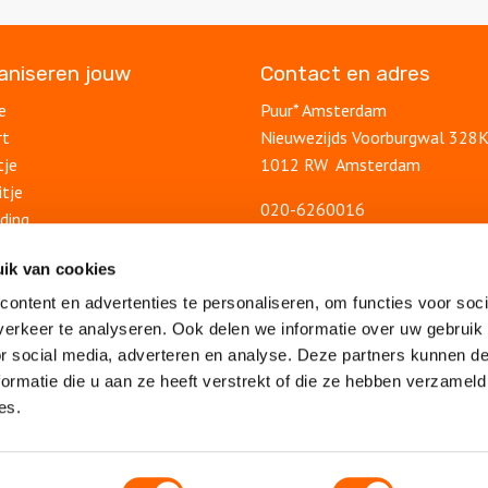
ganiseren jouw
Contact en adres
e
Puur* Amsterdam
rt
Nieuwezijds Voorburgwal 328
tje
1012 RW Amsterdam
itje
020-6260016
ding
info@puuramsterdam.nl
uitje
Contactformulier
ik van cookies
lsuitje
ontent en advertenties te personaliseren, om functies voor soci
Blog
feest
erkeer te analyseren. Ook delen we informatie over uw gebruik
Ontdek Amsterdam
lsfeest
or social media, adverteren en analyse. Deze partners kunnen 
Veelgestelde vragen
feest
ormatie die u aan ze heeft verstrekt of die ze hebben verzameld
Algemene voorwaarden
es.
drijfsuitje
Privacy statement
eambuilding
Vacatures
Sitemap