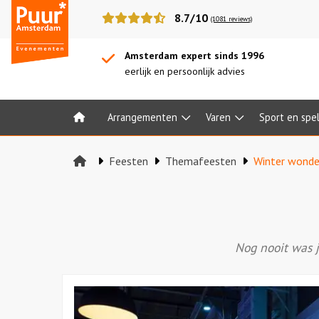
Puur*
8.7/10
(1081 reviews)
Amsterdam
bedrijfsuitjes
Amsterdam expert sinds 1996
eerlijk en persoonlijk advies
Arrangementen
Varen
Sport en spe
Home
Feesten
Themafeesten
Winter wonde
Nog nooit was j