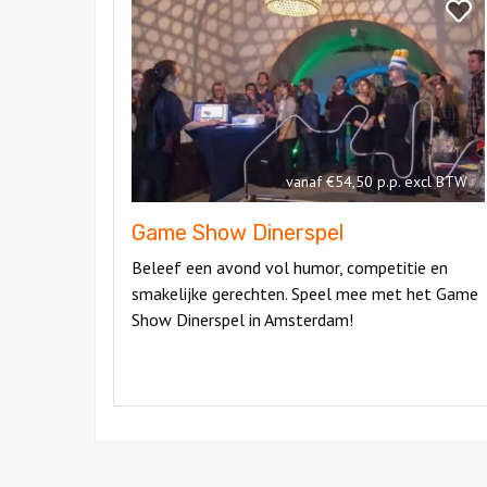
Game
Bekij
Show
Gam
Dinerspel
Show
Diner
vanaf €54,50 p.p. excl BTW
Game Show Dinerspel
Beleef een avond vol humor, competitie en
smakelijke gerechten. Speel mee met het Game
Show Dinerspel in Amsterdam!