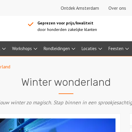
Ontdek Amsterdam
Over ons
Geprezen voor prijs/kwaliteit
door honderden zakelijke klanten
l
Workshops
Rondleidingen
Locaties
Feesten
rland
Winter wonderland
ouw winter zo magisch. Stap binnen in een sprookjesachti