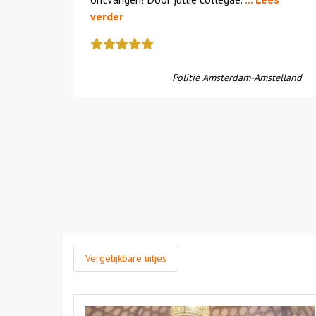
verder
Deze
review
N AMRO
kreeg
Politie Amsterdam-Amstelland
als
cijfer
een
5
Vergelijkbare uitjes
Bekijk