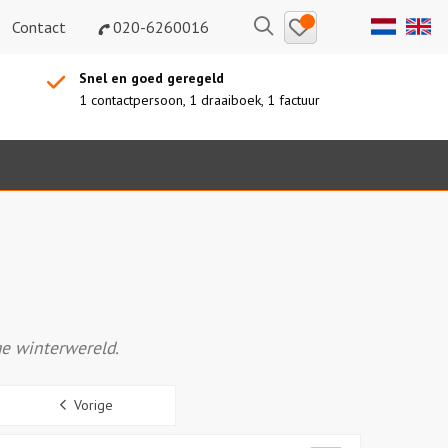
Bewaarde
Zoeken
Contact
020-6260016
uitjes
Snel en goed geregeld
1 contactpersoon, 1 draaiboek, 1 factuur
ge winterwereld.
Sidebar
Vorige