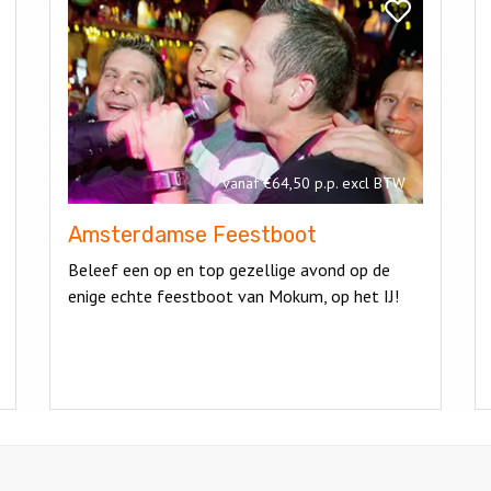
Amsterdamse
Ca
k
Bekijk
Feestboot
f
e
Amsterdamse
Feestboot
spel
vanaf €64,50 p.p. excl BTW
Amsterdamse Feestboot
Beleef een op en top gezellige avond op de
enige echte feestboot van Mokum, op het IJ!