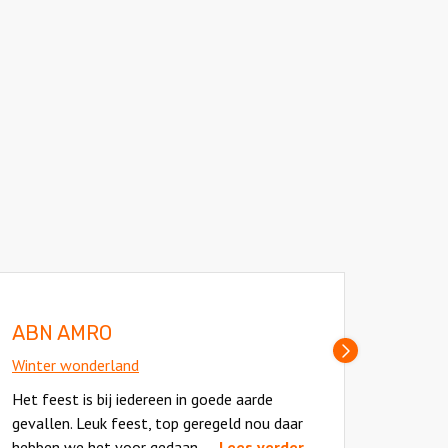
l
ABN AMRO
Winter
Volgende
Winter wonderland
slide
Het wa
Het feest is bij iedereen in goede aarde
gooche
gevallen. Leuk feest, top geregeld nou daar
veel h
hebben we het voor gedaan.
... Lees verder
verde