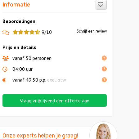
Like!
Informatie
Beoordelingen
View
Schrijf een review
9/10
more
Prijs en details
reviews
vanaf 50 personen
04:00 uur
vanaf
49,50
p.p.
excl. btw
Vraag vrijblijvend een offerte aan
Onze experts helpen je graag!