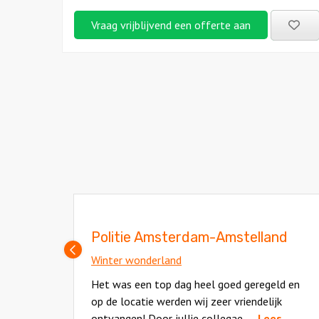
Be
Vraag vrijblijvend een offerte aan
uitj
Politie Amsterdam-Amstelland
Vorige
Winter wonderland
slide
had
Het was een top dag heel goed geregeld en
op de locatie werden wij zeer vriendelijk
ontvangen! Door jullie collegae.
... Lees