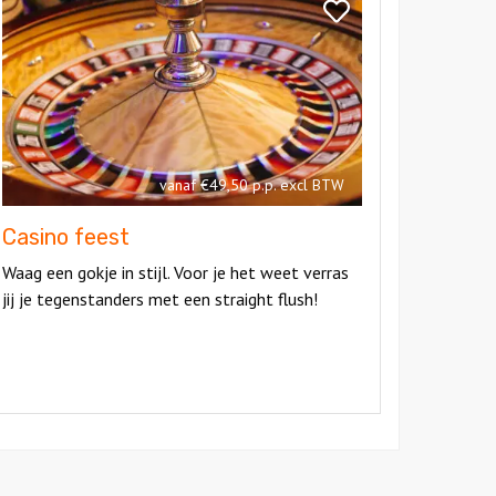
sino
Bekijk
eest
Casino
feest
vanaf €49,50 p.p. excl BTW
Casino feest
Waag een gokje in stijl. Voor je het weet verras
jij je tegenstanders met een straight flush!