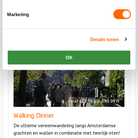
Leer alles over de Amsterdamse binnenstad
Marketing
Details tonen
Bekijk
Walking
Bekijk
OK
Dinner
Walking
Dinner
vanaf €59,50 p.p. excl BTW
Walking Dinner
De ultieme verwenwandeling langs Amsterdamse
grachten en wallen in combinatie met heerlijk eten!