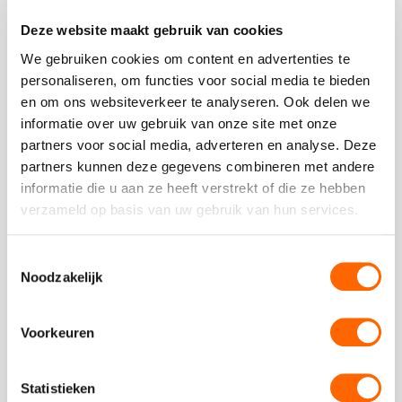
Deze website maakt gebruik van cookies
We gebruiken cookies om content en advertenties te
personaliseren, om functies voor social media te bieden
en om ons websiteverkeer te analyseren. Ook delen we
Vergelijkbare uitjes
informatie over uw gebruik van onze site met onze
partners voor social media, adverteren en analyse. Deze
Bekijk
partners kunnen deze gegevens combineren met andere
Oude
informatie die u aan ze heeft verstrekt of die ze hebben
Bekijk
binnenstad
verzameld op basis van uw gebruik van hun services.
Oude
wandeling
binnenstad
wandeling
Toestemmingsselectie
Noodzakelijk
Voorkeuren
vanaf €14,50 p.p. excl BTW
Oude binnenstad wandeling
Statistieken