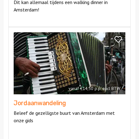
Dit kan allemaal tijdens een walking dinner in
Amsterdam!
Bekijk
Jordaanwandeling
Bekijk
Jordaanwan
vanaf €14,50 p.p. excl BTW
Jordaanwandeling
Beleef de gezelligste buurt van Amsterdam met
onze gids