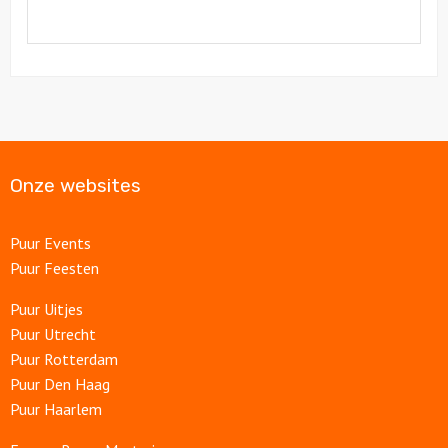
Onze websites
Puur Events
Puur Feesten
Puur Uitjes
Puur Utrecht
Puur Rotterdam
Puur Den Haag
Puur Haarlem