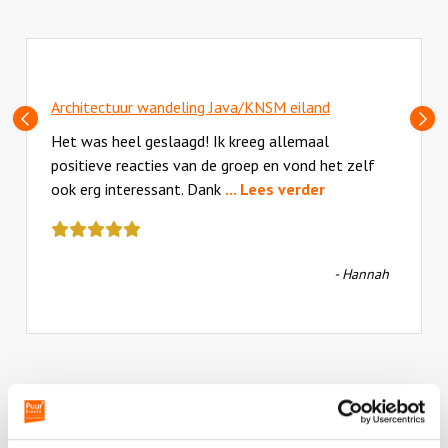
Architectuur wandeling Java/KNSM eiland
Vorige
V
slide
sl
Het was heel geslaagd! Ik kreeg allemaal
positieve reacties van de groep en vond het zelf
ook erg interessant. Dank
... Lees verder
Deze
review
kreeg
- Hannah
als
cijfer
een
5
Plaats een review
Bekijk alle reviews