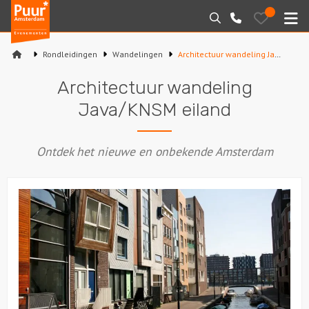
Puur*
Bewaarde
Zoeken
020-
uitjes
Amsterdam
M
6260016
bedrijfsuitjes
Rondleidingen
Wandelingen
Architectuur wandeling Java/KNSM eiland
Home
Architectuur wandeling
Arrangementen
Java/KNSM eiland
Varen
Ontdek het nieuwe en onbekende Amsterdam
Sport en spel
Workshops
Rondleidingen
Locaties
Feesten