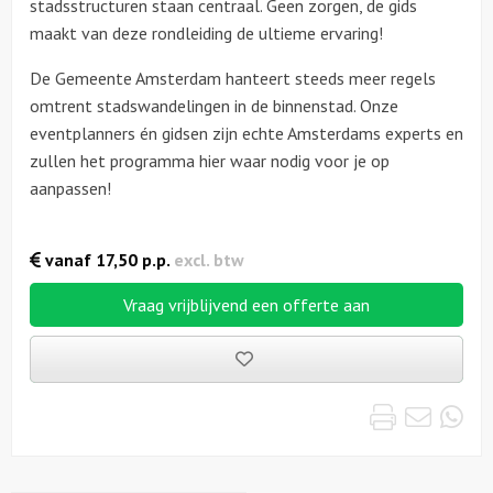
stadsstructuren staan centraal. Geen zorgen, de gids
maakt van deze rondleiding de ultieme ervaring!
De Gemeente Amsterdam hanteert steeds meer regels
omtrent stadswandelingen in de binnenstad. Onze
eventplanners én gidsen zijn echte Amsterdams experts en
zullen het programma hier waar nodig voor je op
aanpassen!
vanaf
17,50
p.p.
excl. btw
Vraag vrijblijvend een offerte aan
Bewaarde
uitjes
Print
Emai
Wh