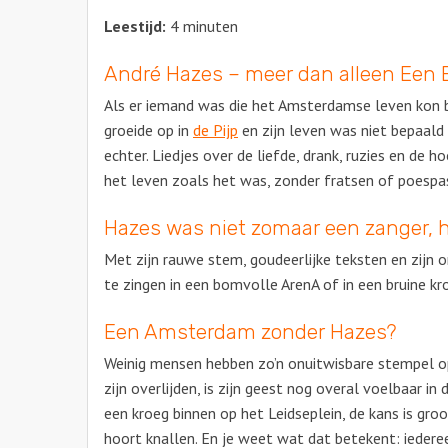
Leestijd:
4 minuten
André Hazes – meer dan alleen Een B
Als er iemand was die het Amsterdamse leven kon b
groeide op in
de Pijp
en zijn leven was niet bepaald
echter. Liedjes over de liefde, drank, ruzies en d
het leven zoals het was, zonder fratsen of poespa
Hazes was niet zomaar een zanger, 
Met zijn rauwe stem, goudeerlijke teksten en zijn on
te zingen in een bomvolle ArenA of in een bruine kro
Een Amsterdam zonder Hazes?
Weinig mensen hebben zo’n onuitwisbare stempel op
zijn overlijden, is zijn geest nog overal voelbaar 
een kroeg binnen op het Leidseplein, de kans is gro
hoort knallen. En je weet wat dat betekent: ieder