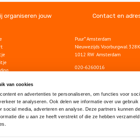
ij organiseren jouw
Contact en adre
e
Puur* Amsterdam
rt
Nieuwezijds Voorburgwal 328
tje
1012 RW Amsterdam
itje
020-6260016
ding
info@puuramsterdam.nl
uitje
Contactformulier
ik van cookies
lsuitje
ontent en advertenties te personaliseren, om functies voor soci
Blog
feest
erkeer te analyseren. Ook delen we informatie over uw gebruik
Ontdek Amsterdam
lsfeest
or social media, adverteren en analyse. Deze partners kunnen 
Veelgestelde vragen
feest
ormatie die u aan ze heeft verstrekt of die ze hebben verzameld
Algemene voorwaarden
es.
drijfsuitje
Privacy statement
eambuilding
Vacatures