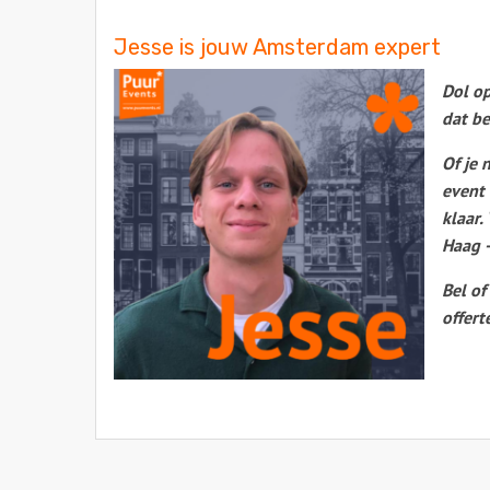
Jesse is jouw Amsterdam expert
Dol op
dat be
Of je 
event 
klaar.
Haag –
Bel of
offert