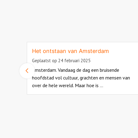
alen
Het ontstaan van Amsterdam
Geplaatst op 24 februari 2025
Amsterdam. Vandaag de dag een bruisende
Vorige
slide
 nee,
hoofdstad vol cultuur, grachten en mensen van
je ...
over de hele wereld. Maar hoe is ...
Read
more
about