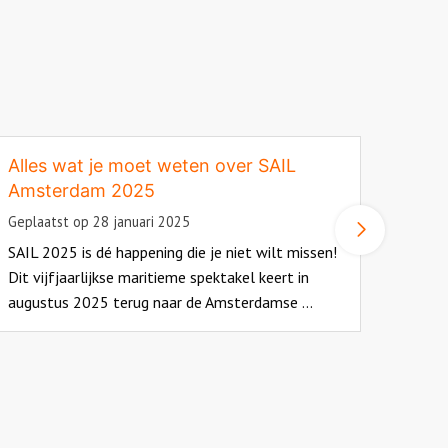
Alles wat je moet weten over SAIL
Joha
Amsterdam 2025
Amst
Geplaatst op 28 januari 2025
Gepla
Volgen
slide
SAIL 2025 is dé happening die je niet wilt missen!
Als je
Dit vijfjaarlijkse maritieme spektakel keert in
voetb
augustus 2025 terug naar de Amsterdamse ...
Beton
ead
Read
ore
more
bout
about