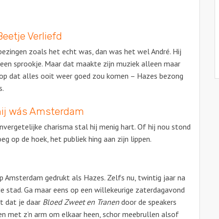
eetje Verliefd
ezingen zoals het echt was, dan was het wel André. Hij
 een sprookje. Maar dat maakte zijn muziek alleen maar
e hoop dat alles ooit weer goed zou komen – Hazes bezong
s.
hij wás Amsterdam
vergetelijke charisma stal hij menig hart. Of hij nou stond
eg op de hoek, het publiek hing aan zijn lippen.
 Amsterdam gedrukt als Hazes. Zelfs nu, twintig jaar na
in de stad. Ga maar eens op een willekeurige zaterdagavond
ot dat je daar
Bloed Zweet en Tranen
door de speakers
een met z’n arm om elkaar heen, schor meebrullen alsof