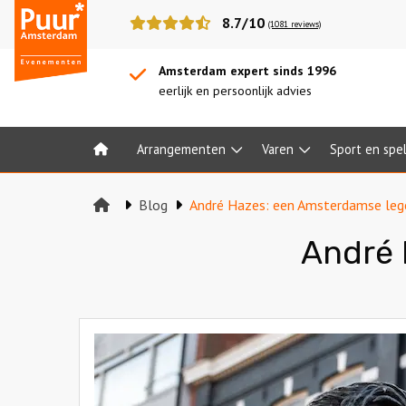
Puur*
8.7/10
(1081 reviews)
Amsterdam
bedrijfsuitjes
Amsterdam expert sinds 1996
eerlijk en persoonlijk advies
Arrangementen
Varen
Sport en spe
Home
Blog
André Hazes: een Amsterdamse le
André 