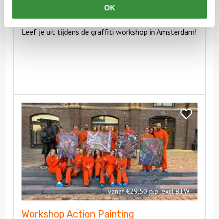
OK
Graffiti Workshop
Leef je uit tijdens de graffiti workshop in Amsterdam!
Bekijk
Workshop
Bekijk
Action
Workshop
Painting
Action
Painting
vanaf €29,50 p.p. excl BTW
Workshop Action Painting