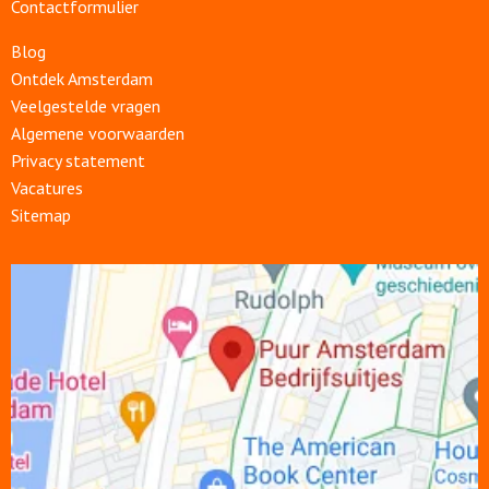
Contactformulier
Blog
Ontdek Amsterdam
Veelgestelde vragen
Algemene voorwaarden
Privacy statement
Vacatures
Sitemap
Open
link