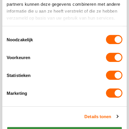
partners kunnen deze gegevens combineren met andere
vanaf €37,50 p.p. excl BTW
informatie die u aan ze heeft verstrekt of die ze hebben
verzameld op basis van uw gebruik van hun services.
Bob Ross Workshop
Iedereen kan het! Gezelligheid, creëren en naar huis
Toestemmingsselectie
met een prachtig landschapsschilderij. Doe de Bob
Noodzakelijk
Ross Workshop in Amsterdam!
Voorkeuren
Bekijk
Statistieken
Graffiti
Bekijk
Workshop
Graffiti
Workshop
Marketing
Details tonen
vanaf €29,50 p.p. excl BTW