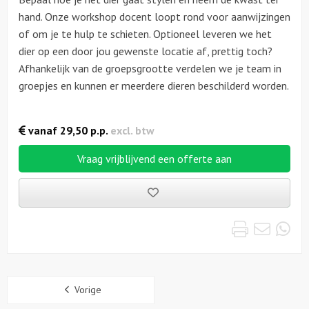
hand. Onze workshop docent loopt rond voor aanwijzingen
of om je te hulp te schieten. Optioneel leveren we het
dier op een door jou gewenste locatie af, prettig toch?
Afhankelijk van de groepsgrootte verdelen we je team in
groepjes en kunnen er meerdere dieren beschilderd worden.
vanaf
29,50
p.p.
excl. btw
Vraag vrijblijvend een offerte aan
Bewaarde
uitjes
Print
Emai
Wh
Sidebar
Vorige