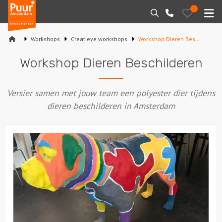
Puur*
Bewaarde
Zoeken
020-
uitjes
Amsterdam
M
6260016
bedrijfsuitjes
Workshops
Creatieve workshops
Workshop Dieren Beschilderen
Home
Workshop Dieren Beschilderen
Arrangementen
Versier samen met jouw team een polyester dier tijdens
Varen
dieren beschilderen in Amsterdam
Sport en spel
Workshops
Rondleidingen
Locaties
Feesten