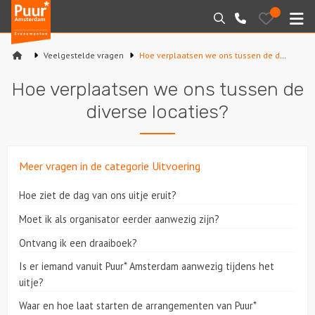
Puur*
Bewaarde
Zoeken
020-
uitjes
Amsterdam
M
6260016
bedrijfsuitjes
Veelgestelde vragen
Hoe verplaatsen we ons tussen de diverse locaties?
Home
Hoe verplaatsen we ons tussen de
Arrangementen
diverse locaties?
Varen
Meer vragen in de categorie Uitvoering
Sport en spel
Hoe ziet de dag van ons uitje eruit?
Workshops
Moet ik als organisator eerder aanwezig zijn?
Rondleidingen
Ontvang ik een draaiboek?
Is er iemand vanuit Puur* Amsterdam aanwezig tijdens het
Locaties
uitje?
Waar en hoe laat starten de arrangementen van Puur*
Feesten