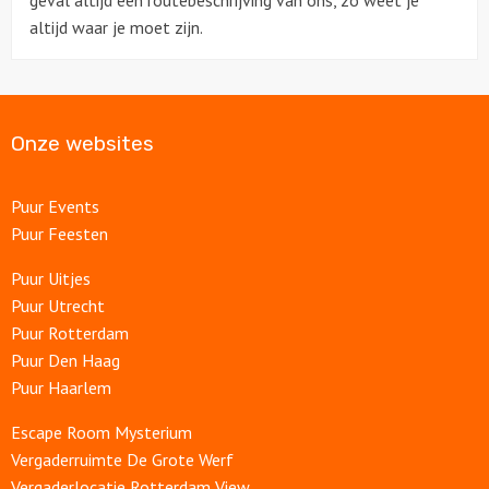
geval altijd een routebeschrijving van ons, zo weet je
altijd waar je moet zijn.
Onze websites
Puur Events
Puur Feesten
Puur Uitjes
Puur Utrecht
Puur Rotterdam
Puur Den Haag
Puur Haarlem
Escape Room Mysterium
Vergaderruimte De Grote Werf
Vergaderlocatie Rotterdam View