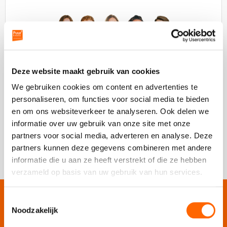
Bel ons op:
020-6260016
Deze website maakt gebruik van cookies
Op dit moment zijn we gesloten.
We gebruiken cookies om content en advertenties te
personaliseren, om functies voor social media te bieden
Stuur ons een bericht
en om ons websiteverkeer te analyseren. Ook delen we
Ga naar contactformulier
informatie over uw gebruik van onze site met onze
Chat met ons
partners voor social media, adverteren en analyse. Deze
Chat met ons
partners kunnen deze gegevens combineren met andere
informatie die u aan ze heeft verstrekt of die ze hebben
verzameld op basis van uw gebruik van hun services.
Toestemmingsselectie
Onze websites
Noodzakelijk