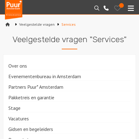
Puur*
Bewaarde
Zoeken
020-
uitjes
Amsterdam
M
6260016
bedrijfsuitjes
Veelgestelde vragen
Services
Home
Veelgestelde vragen "Services"
Arrangementen
Varen
Over ons
Sport en spel
Evenementenbureau in Amsterdam
Partners Puur* Amsterdam
Workshops
Pakketreis en garantie
Rondleidingen
Stage
Vacatures
Locaties
Gidsen en begeleiders
Feesten