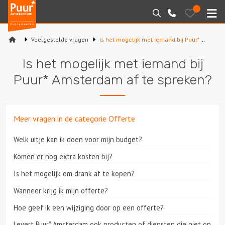
Puur*
Bewaarde
Zoeken
020-
uitjes
Amsterdam
M
6260016
bedrijfsuitjes
Veelgestelde vragen
Is het mogelijk met iemand bij Puur* Amsterdam af te spreken?
Home
Is het mogelijk met iemand bij
Arrangementen
Puur* Amsterdam af te spreken?
Varen
Meer vragen in de categorie Offerte
Sport en spel
Welk uitje kan ik doen voor mijn budget?
Workshops
Komen er nog extra kosten bij?
Rondleidingen
Is het mogelijk om drank af te kopen?
Wanneer krijg ik mijn offerte?
Locaties
Hoe geef ik een wijziging door op een offerte?
Feesten
Levert Puur* Amsterdam ook producten of diensten die niet op