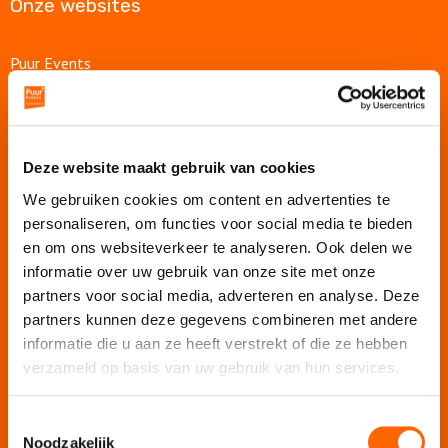
Onze websites
Puur Events
Puur Feesten
Puur Uitjes
Puur Utrecht
Deze website maakt gebruik van cookies
Puur Rotterdam
We gebruiken cookies om content en advertenties te
Puur Den Haag
personaliseren, om functies voor social media te bieden
Puur Haarlem
en om ons websiteverkeer te analyseren. Ook delen we
Escape Room Mysterium
informatie over uw gebruik van onze site met onze
Vergaderruimte De Grote Werf
partners voor social media, adverteren en analyse. Deze
Vergaderlocatie Rotterdam View
partners kunnen deze gegevens combineren met andere
informatie die u aan ze heeft verstrekt of die ze hebben
Vergaderlocatie Dak van Amsterdam
verzameld op basis van uw gebruik van hun services.
Mobiele escaperoom De Strijd
Toestemmingsselectie
Wij organiseren jouw
Noodzakelijk