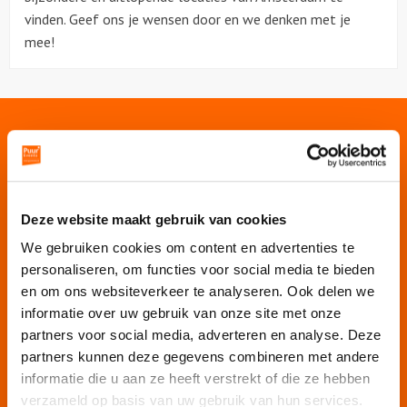
vinden. Geef ons je wensen door en we denken met je
mee!
Onze websites
Puur Events
Puur Feesten
Deze website maakt gebruik van cookies
We gebruiken cookies om content en advertenties te
Puur Uitjes
personaliseren, om functies voor social media te bieden
Puur Utrecht
en om ons websiteverkeer te analyseren. Ook delen we
Puur Rotterdam
informatie over uw gebruik van onze site met onze
Puur Den Haag
partners voor social media, adverteren en analyse. Deze
Puur Haarlem
partners kunnen deze gegevens combineren met andere
Escape Room Mysterium
informatie die u aan ze heeft verstrekt of die ze hebben
Vergaderruimte De Grote Werf
verzameld op basis van uw gebruik van hun services.