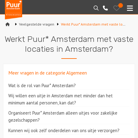
Puur*
Bewaarde
Zoeken
020-
uitjes
Amsterdam
M
6260016
bedrijfsuitjes
Veelgestelde vragen
Werkt Puur* Amsterdam met vaste locaties in Amsterdam?
Home
Werkt Puur* Amsterdam met vaste
Arrangementen
locaties in Amsterdam?
Varen
Meer vragen in de categorie Algemeen
Sport en spel
Wat is de rol van Puur* Amsterdam?
Workshops
Wij willen een uitje in Amsterdam met minder dan het
minimum aantal personen, kan dat?
Rondleidingen
Organiseert Puur* Amsterdam alleen uitjes voor zakelijke
gezelschappen?
Locaties
Kunnen wij ook zelf onderdelen van ons uitje verzorgen?
Feesten