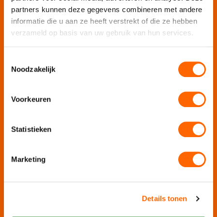
Puur Utrecht
partners kunnen deze gegevens combineren met andere
Puur Rotterdam
informatie die u aan ze heeft verstrekt of die ze hebben
Puur Den Haag
verzameld op basis van uw gebruik van hun services.
Puur Haarlem
Escape Room Mysterium
Toestemmingsselectie
Vergaderruimte De Grote Werf
Noodzakelijk
Vergaderlocatie Rotterdam View
Vergaderlocatie Dak van Amsterdam
Voorkeuren
Mobiele escaperoom De Strijd
Statistieken
Wij organiseren jouw
Marketing
Teamuitje
Rondvaart
Groepsuitje
Details tonen
Bedrijfsuitje