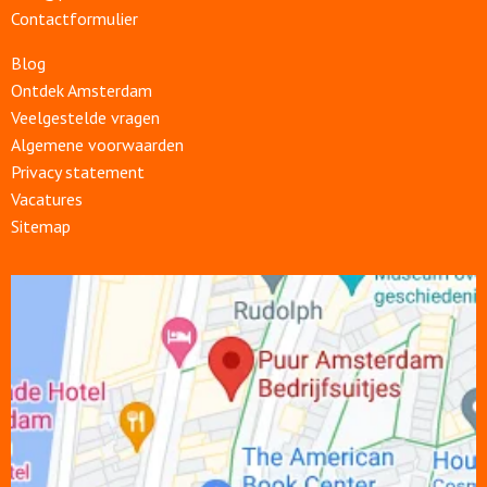
Contactformulier
Blog
Ontdek Amsterdam
Veelgestelde vragen
Algemene voorwaarden
Privacy statement
Vacatures
Sitemap
Open
link