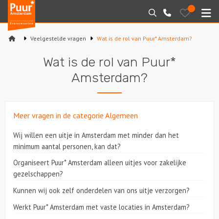
Puur*
Bewaarde
Zoeken
020-
uitjes
Amsterdam
M
6260016
bedrijfsuitjes
Veelgestelde vragen
Wat is de rol van Puur* Amsterdam?
Home
Wat is de rol van Puur*
Arrangementen
Amsterdam?
Varen
Meer vragen in de categorie Algemeen
Sport en spel
Wij willen een uitje in Amsterdam met minder dan het
Workshops
minimum aantal personen, kan dat?
Organiseert Puur* Amsterdam alleen uitjes voor zakelijke
Rondleidingen
gezelschappen?
Kunnen wij ook zelf onderdelen van ons uitje verzorgen?
Locaties
Werkt Puur* Amsterdam met vaste locaties in Amsterdam?
Feesten