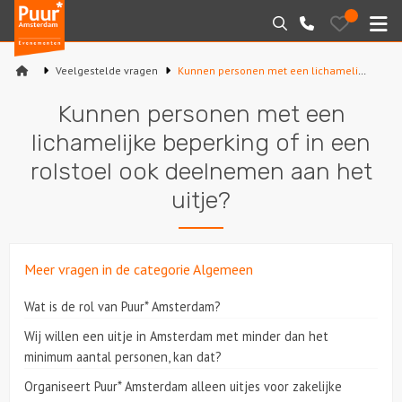
Puur*
Bewaarde
Zoeken
020-
uitjes
Amsterdam
M
6260016
bedrijfsuitjes
Veelgestelde vragen
Kunnen personen met een lichamelijke beperking of in een rolstoel ook deelnemen aan het uitje?
Home
Kunnen personen met een
Arrangementen
lichamelijke beperking of in een
rolstoel ook deelnemen aan het
Varen
uitje?
Sport en spel
Workshops
Meer vragen in de categorie Algemeen
Wat is de rol van Puur* Amsterdam?
Rondleidingen
Wij willen een uitje in Amsterdam met minder dan het
Locaties
minimum aantal personen, kan dat?
Organiseert Puur* Amsterdam alleen uitjes voor zakelijke
Feesten