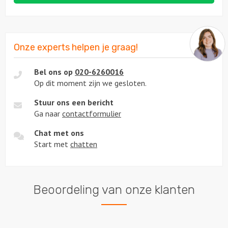
Onze experts helpen je graag!
Bel ons op
020-6260016
Op dit moment zijn we gesloten.
Stuur ons een bericht
Ga naar
contactformulier
Chat met ons
Start met
chatten
Beoordeling van onze klanten