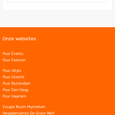
Onze websites
Puur Events
Puur Feesten
Puur Uitjes
Puur Utrecht
Puur Rotterdam
Puur Den Haag
Puur Haarlem
Escape Room Mysterium
Vergaderruimte De Grote Werf