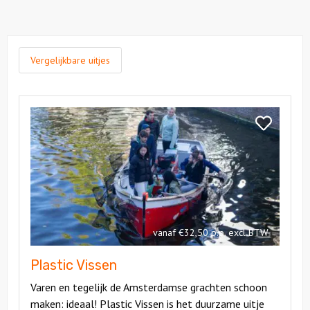
Vergelijkbare uitjes
Bekijk
Plastic
Bekijk
Vissen
Plastic
Vissen
vanaf €32,50 p.p. excl BTW
Plastic Vissen
Varen en tegelijk de Amsterdamse grachten schoon
maken: ideaal! Plastic Vissen is het duurzame uitje