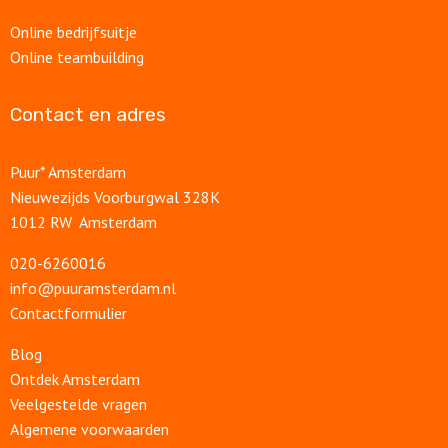
Online bedrijfsuitje
Online teambuilding
Contact en adres
Puur* Amsterdam
Nieuwezijds Voorburgwal 328K
1012 RW Amsterdam
020-6260016
info@puuramsterdam.nl
Contactformulier
Blog
Ontdek Amsterdam
Veelgestelde vragen
Algemene voorwaarden