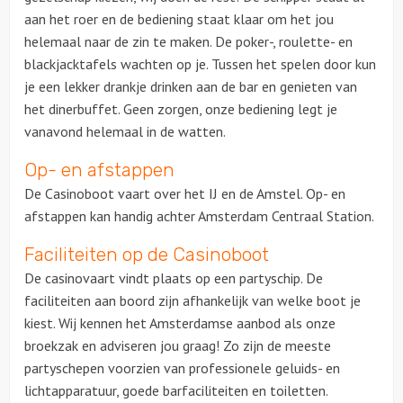
aan het roer en de bediening staat klaar om het jou
helemaal naar de zin te maken. De poker-, roulette- en
blackjacktafels wachten op je. Tussen het spelen door kun
je een lekker drankje drinken aan de bar en genieten van
het dinerbuffet. Geen zorgen, onze bediening legt je
vanavond helemaal in de watten.
Op- en afstappen
De Casinoboot vaart over het IJ en de Amstel. Op- en
afstappen kan handig achter Amsterdam Centraal Station.
Faciliteiten op de Casinoboot
De casinovaart vindt plaats op een partyschip. De
faciliteiten aan boord zijn afhankelijk van welke boot je
kiest. Wij kennen het Amsterdamse aanbod als onze
broekzak en adviseren jou graag! Zo zijn de meeste
partyschepen voorzien van professionele geluids- en
lichtapparatuur, goede barfaciliteiten en toiletten.