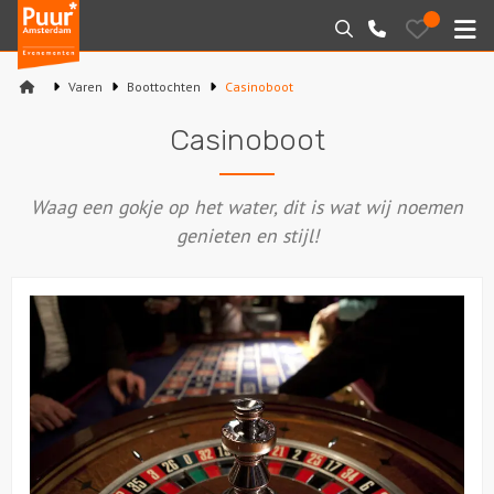
Puur*
Bewaarde
Zoeken
020-
uitjes
Amsterdam
M
6260016
bedrijfsuitjes
Varen
Boottochten
Casinoboot
Home
Casinoboot
Arrangementen
Waag een gokje op het water, dit is wat wij noemen
Varen
genieten en stijl!
Sport en spel
Workshops
Rondleidingen
Locaties
Feesten