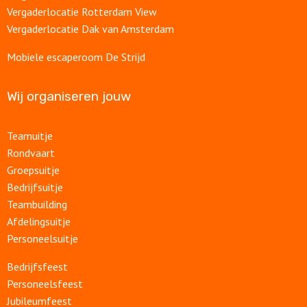
Vergaderlocatie Rotterdam View
Vergaderlocatie Dak van Amsterdam
Mobiele escaperoom De Strijd
Wij organiseren jouw
Teamuitje
Rondvaart
Groepsuitje
Bedrijfsuitje
Teambuilding
Afdelingsuitje
Personeelsuitje
Bedrijfsfeest
Personeelsfeest
Jubileumfeest