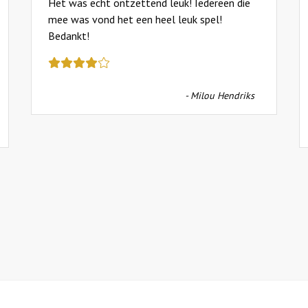
Het was echt ontzettend leuk! Iedereen die
mee was vond het een heel leuk spel!
Bedankt!
Deze
review
kreeg
- Milou Hendriks
als
cijfer
een
4