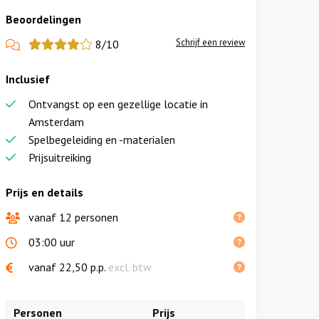
Beoordelingen
View
Schrijf een review
8/10
more
Inclusief
reviews
Ontvangst op een gezellige locatie in
Amsterdam
Spelbegeleiding en -materialen
Prijsuitreiking
Prijs en details
vanaf 12 personen
03:00 uur
vanaf
22,50
p.p.
excl. btw
Personen
Prijs