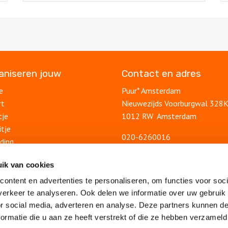
ganiseren jouw
Contact en adres
e
Puur* Amsterdam
rt
Nieuwezijds Voorburgwal 328
tje
1012 RW Amsterdam
itje
020-6260016
ding
info@puuramsterdam.nl
uitje
Contactformulier
ik van cookies
lsuitje
ontent en advertenties te personaliseren, om functies voor soci
Blog
feest
erkeer te analyseren. Ook delen we informatie over uw gebruik
Ontdek Amsterdam
lsfeest
or social media, adverteren en analyse. Deze partners kunnen 
Veelgestelde vragen
feest
ormatie die u aan ze heeft verstrekt of die ze hebben verzameld
Algemene voorwaarden