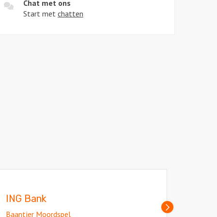
Chat met ons
Start met
chatten
l
ING Bank
Baantj
Volgende
Baantjer Moordspel
slide