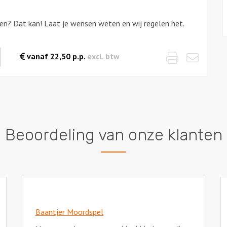
ten? Dat kan! Laat je wensen weten en wij regelen het.
Print
Emai
waarde
vanaf
22,50
p.p.
excl. btw
es
Beoordeling van onze klanten
Baantjer Moordspel