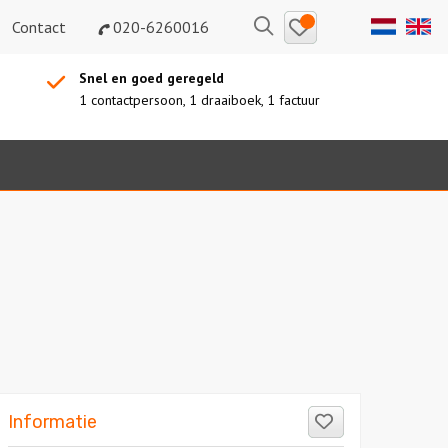
Bewaarde
Zoeken
Contact
020-6260016
uitjes
Snel en goed geregeld
1 contactpersoon, 1 draaiboek, 1 factuur
Sidebar
Like!
Informatie