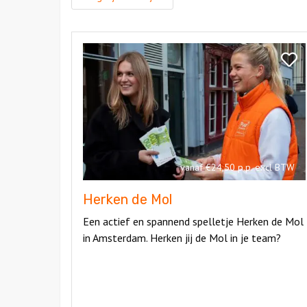
Bekijk
Herken
Bekij
de
Herk
Mol
de
Mol
vanaf €24,50 p.p. excl BTW
Herken de Mol
Een actief en spannend spelletje Herken de Mol
in Amsterdam. Herken jij de Mol in je team?