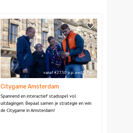
kijk
itygame
Bekijk
msterdam
Citygame
Amsterdam
vanaf €27,50 p.p. excl BTW
Citygame Amsterdam
Spannend en interactief stadsspel vol
uitdagingen. Bepaal samen je strategie en win
de Citygame in Amsterdam!