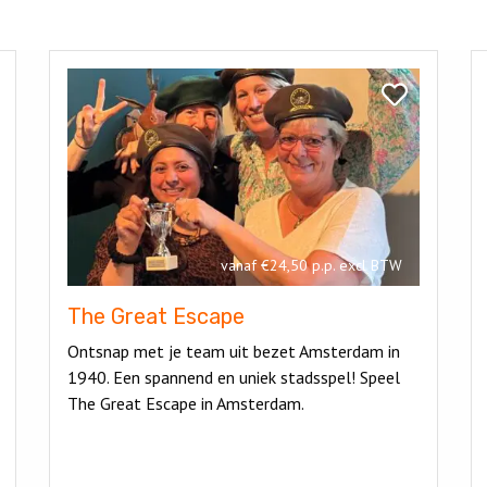
Bekijk
Be
The
C
k
Bekijk
Great
A
en
The
Escape
Great
Escape
vanaf €24,50 p.p. excl BTW
The Great Escape
Ontsnap met je team uit bezet Amsterdam in
1940. Een spannend en uniek stadsspel! Speel
The Great Escape in Amsterdam.