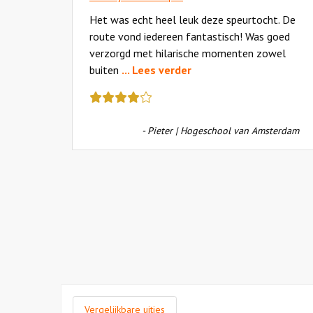
eam
Het was echt heel leuk deze speurtocht. De
route vond iedereen fantastisch! Was goed
verzorgd met hilarische momenten zowel
buiten
... Lees verder
Deze
s Heils
review
kreeg
- Pieter | Hogeschool van Amsterdam
als
cijfer
een
4
Vergelijkbare uitjes