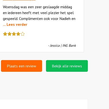
T was 
Woensdag was een zeer geslaagde middag
Wel vee
en iedereen heeft met veel plezier het spel
eigenl
Deze
gespeeld. Complimenten ook voor Nadieh en
review
... Lees verder
Deze
kreeg
review
als
kreeg
cijfer
- Jessica | ING Bank
als
een
cijfer
4
een
4
Plaats een review
Bekijk alle reviews