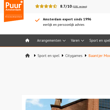
Puur*
8.7/10
(1081 reviews)
Amsterdam
bedrijfsuitjes
Amsterdam expert sinds 1996
eerlijk en persoonlijk advies
Arrangementen
Varen
Sport en spe
Home
Sport en spel
Citygames
Baantjer Mo