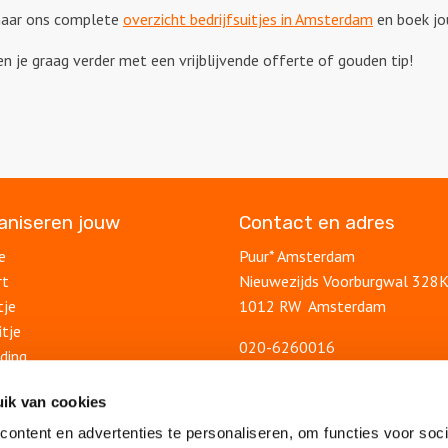
a naar ons complete
overzicht bedrijfsuitjes in Amsterdam
en boek jo
pen je graag verder met een vrijblijvende offerte of gouden tip!
ganiseren jouw
Contact en adres
e
Puur* Amsterdam
rt
Nieuwezijds Voorburgwal 328
tje
1012 RW Amsterdam
itje
020-6260016
ding
info@puuramsterdam.nl
uitje
Contactformulier
ik van cookies
lsuitje
ontent en advertenties te personaliseren, om functies voor soci
Blog
feest