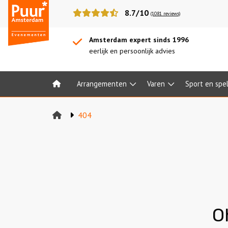
Puur*
8.7/10
(1081 reviews)
Amsterdam
bedrijfsuitjes
Amsterdam expert sinds 1996
eerlijk en persoonlijk advies
Arrangementen
Varen
Sport en spe
Home
404
O