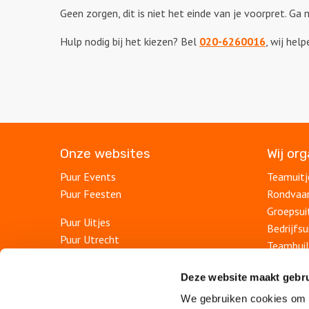
Geen zorgen, dit is niet het einde van je voorpret. G
Hulp nodig bij het kiezen? Bel
020-6260016
, wij hel
Onze websites
Wij or
Puur Events
Teamuitj
Puur Feesten
Rondvaa
Groepsui
Puur Uitjes
Bedrijfsu
Puur Utrecht
Teambuil
Puur Rotterdam
Afdelings
Puur Den Haag
Deze website maakt gebru
Personee
Puur Haarlem
We gebruiken cookies om c
Bedrijfs