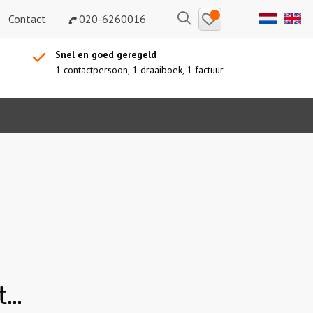
Bewaarde
Zoeken
Contact
020-6260016
uitjes
Snel en goed geregeld
1 contactpersoon, 1 draaiboek, 1 factuur
t…