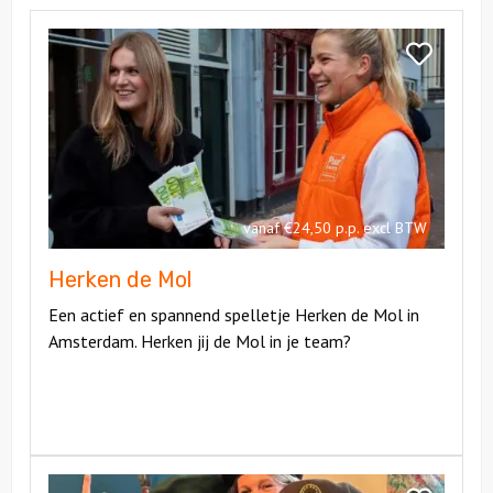
Bekijk
Herken
Bekijk
de
Herken
Mol
de
Mol
vanaf €24,50 p.p. excl BTW
Herken de Mol
Een actief en spannend spelletje Herken de Mol in
Amsterdam. Herken jij de Mol in je team?
Bekijk