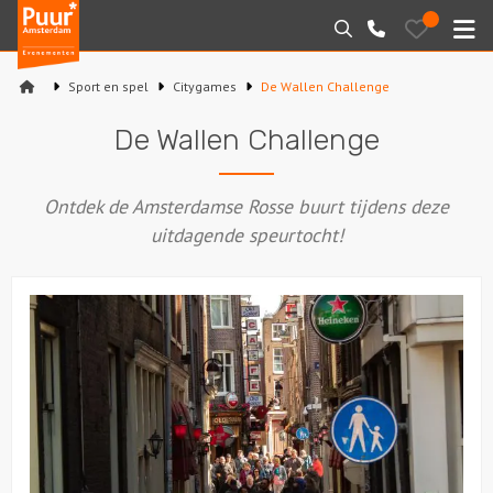
Puur*
Bewaarde
Zoeken
020-
uitjes
Amsterdam
M
6260016
bedrijfsuitjes
Sport en spel
Citygames
De Wallen Challenge
Home
De Wallen Challenge
Arrangementen
Ontdek de Amsterdamse Rosse buurt tijdens deze
Varen
uitdagende speurtocht!
Sport en spel
Workshops
Rondleidingen
Locaties
Feesten