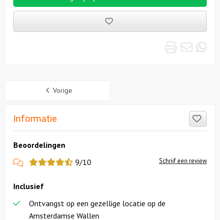
Bewaarde
uitjes
Print
Emai
Wh
Sidebar
Vorige
Like
Informatie
Beoordelingen
View
Schrijf een review
9/10
more
Inclusief
reviews
Ontvangst op een gezellige locatie op de
Amsterdamse Wallen