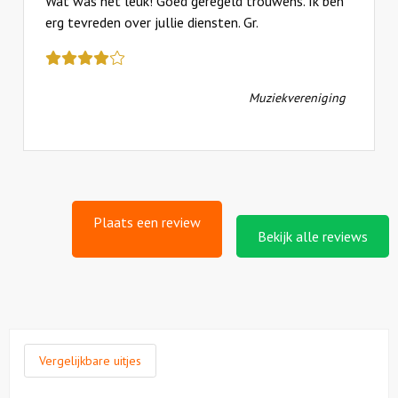
Wat was het leuk! Goed geregeld trouwens. Ik ben
erg tevreden over jullie diensten. Gr.
Deze
review
kreeg
Muziekvereniging
als
cijfer
een
4.5
Plaats een review
Bekijk alle reviews
Vergelijkbare uitjes