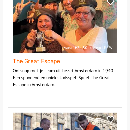
The
Bekijk
Great
The
Escape
Great
Escape
vanaf €24,50 p.p. excl BTW
The Great Escape
Ontsnap met je team uit bezet Amsterdam in 1940.
Een spannend en uniek stadsspel! Speel The Great
Escape in Amsterdam.
Bekijk
Citygame
Bekijk
Amsterdam
Citygame