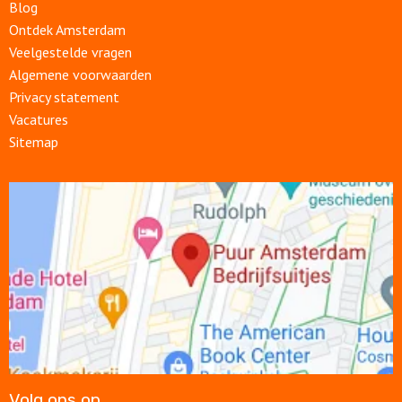
Blog
Ontdek Amsterdam
Veelgestelde vragen
Algemene voorwaarden
Privacy statement
Vacatures
Sitemap
Open
link
Volg ons op