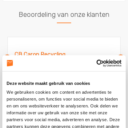
Beoordeling van onze klanten
CB Caron Recycling
Vorige
V
slide
sl
Walking Lunch
Het was echt goed geregeld. Top, bedankt!
Deze
Deze website maakt gebruik van cookies
review
We gebruiken cookies om content en advertenties te
kreeg
CB Caron Recycling
personaliseren, om functies voor social media te bieden
als
en om ons websiteverkeer te analyseren. Ook delen we
cijfer
informatie over uw gebruik van onze site met onze
een
partners voor social media, adverteren en analyse. Deze
4.5
partners kunnen deze gegevens combineren met andere