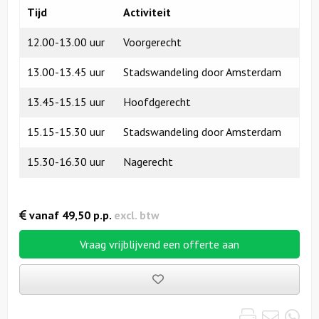
Tijd
Activiteit
12.00-13.00 uur
Voorgerecht
13.00-13.45 uur
Stadswandeling door Amsterdam
13.45-15.15 uur
Hoofdgerecht
15.15-15.30 uur
Stadswandeling door Amsterdam
15.30-16.30 uur
Nagerecht
vanaf
49,50
p.p.
excl. btw
Vraag vrijblijvend een offerte aan
Bewaarde
uitjes
Print
Emai
Wh