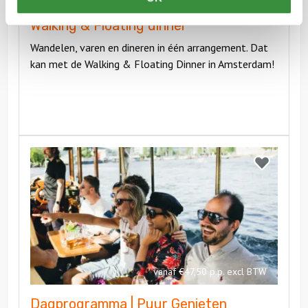
Walking & Floating dinner
Wandelen, varen en dineren in één arrangement. Dat
kan met de Walking & Floating Dinner in Amsterdam!
Bekijk
Dagprogramma
Bekijk
|
Dagprogra
Puur
|
Genieten
Puur
Genieten
vanaf €47,50 p.p. excl BTW
Dagprogramma | Puur Genieten