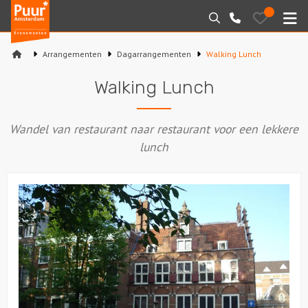
Puur*
Bewaarde
Zoeken
020-
uitjes
Amsterdam
M
6260016
bedrijfsuitjes
Arrangementen
Dagarrangementen
Walking Lunch
Home
Walking Lunch
Arrangementen
Wandel van restaurant naar restaurant voor een lekkere
Varen
lunch
Sport en spel
Workshops
Rondleidingen
Locaties
Feesten