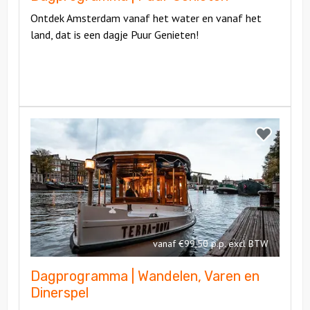
Ontdek Amsterdam vanaf het water en vanaf het
land, dat is een dagje Puur Genieten!
Bekijk
Dagprogramma
Bekijk
|
Dagprogra
Wandelen,
|
Varen
Wandelen,
en
Varen
Dinerspel
en
Dinerspel
vanaf €99,50 p.p. excl BTW
Dagprogramma | Wandelen, Varen en
Dinerspel