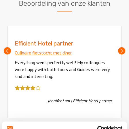
Beoordeling van onze klanten
Efficient Hotel partner
Vorige
V
Culinaire fietstocht met diner
slide
sl
Everything went perfectly well! My colleagues
were happy with both tours and Guides were very
kind and interesting.
Deze
review
kreeg
- jennifer Lam | Efficient Hotel partner
als
cijfer
een
4.5