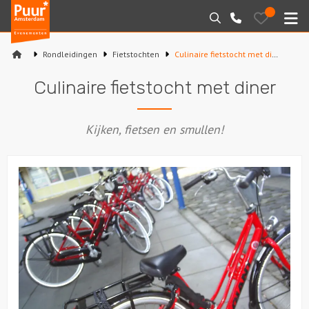
Puur*
Bewaarde
Zoeken
020-
uitjes
Amsterdam
M
6260016
bedrijfsuitjes
Rondleidingen
Fietstochten
Culinaire fietstocht met diner
Home
Culinaire fietstocht met diner
Arrangementen
Kijken, fietsen en smullen!
Varen
Sport en spel
Workshops
Rondleidingen
Locaties
Feesten