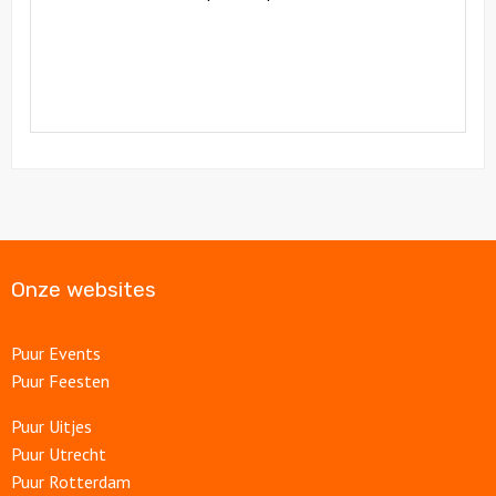
Onze websites
Puur Events
Puur Feesten
Puur Uitjes
Puur Utrecht
Puur Rotterdam