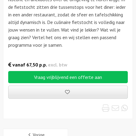
de fietstocht zitten drie tussenstops voor het diner: ieder
in een ander restaurant, zodat de sfeer en tafelschikking
altijd dynamisch is. De culinaire fietstocht is volledig naar
jouw wensen in te vullen. Wat vind je lekker? Wat wil je
graag zien? Vertel het ons en wij stellen een passend
programma voor je samen.
vanaf
67,50
p.p.
excl. btw
Vraag vrijblijvend een offerte aan
Bewaarde
uitjes
Print
Emai
Wh
Sidebar
Vorige