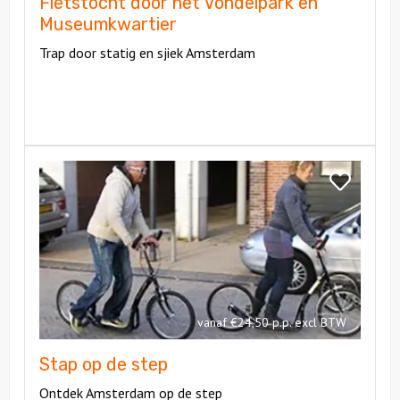
Fietstocht door het Vondelpark en
Museumkwartier
Trap door statig en sjiek Amsterdam
Bekijk
Stap
Bekijk
op
Stap
de
op
step
de
step
vanaf €24,50 p.p. excl BTW
Stap op de step
Ontdek Amsterdam op de step