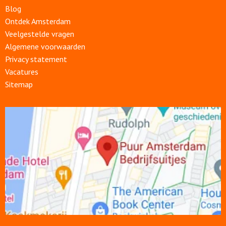
Blog
Ontdek Amsterdam
Veelgestelde vragen
Algemene voorwaarden
Privacy statement
Vacatures
Sitemap
Open
link