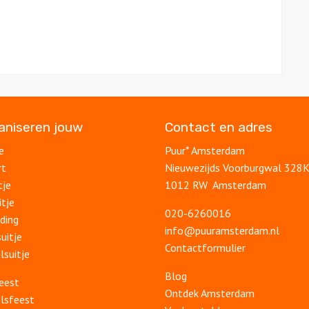
ganiseren jouw
Contact en adres
e
Puur* Amsterdam
rt
Nieuwezijds Voorburgwal 328
tje
1012 RW Amsterdam
itje
020-6260016
ding
info@puuramsterdam.nl
uitje
Contactformulier
lsuitje
Blog
feest
Ontdek Amsterdam
lsfeest