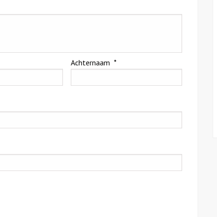
l
Achternaam
*