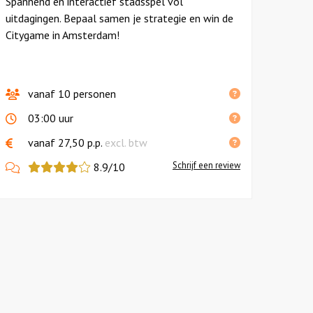
Spannend en interactief stadsspel vol
uitdagingen. Bepaal samen je strategie en win de
Citygame in Amsterdam!
vanaf 10 personen
03:00 uur
vanaf 27,50 p.p.
excl. btw
View
Schrijf een review
8.9/10
more
reviews