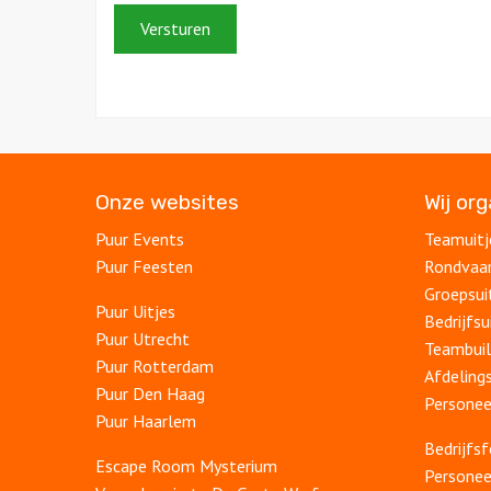
Onze websites
Wij or
Puur Events
Teamuitj
Puur Feesten
Rondvaa
Groepsui
Puur Uitjes
Bedrijfsu
Puur Utrecht
Teambuil
Puur Rotterdam
Afdelings
Puur Den Haag
Personee
Puur Haarlem
Bedrijfs
Escape Room Mysterium
Personee