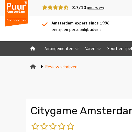
Puur*
8.7/10
(1081 reviews)
Amsterdam
bedrijfsuitjes
Amsterdam expert sinds 1996
eerlijk en persoonlijk advies
Arrangementen
Varen
Sport en spe
Home
Review schrijven
Citygame Amsterda
slecht
matig
gemiddeld
goed
fantastisch