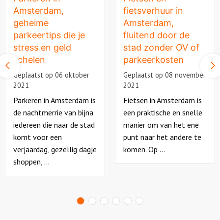
Amsterdam,
fietsverhuur in
geheime
Amsterdam,
parkeertips die je
fluitend door de
stress en geld
stad zonder OV of
schelen
parkeerkosten
Vorige
slide
Geplaatst op 06 oktober
Geplaatst op 08 november
2021
2021
Parkeren in Amsterdam is
Fietsen in Amsterdam is
de nachtmerrie van bijna
een praktische en snelle
iedereen die naar de stad
manier om van het ene
komt voor een
punt naar het andere te
verjaardag, gezellig dagje
komen. Op ...
shoppen, ...
Read
more
Read
about
more
about