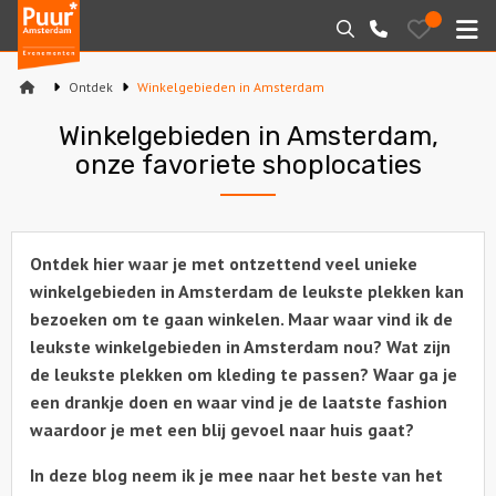
Puur*
Bewaarde
Zoeken
020-
uitjes
Amsterdam
M
6260016
bedrijfsuitjes
Ontdek
Winkelgebieden in Amsterdam
Home
Winkelgebieden in Amsterdam,
Arrangementen
onze favoriete shoplocaties
Varen
Ontdek hier waar je
met ontzettend veel unieke
Sport en spel
winkelgebieden in Amsterdam de leukste plekken kan
bezoeken om te gaan winkelen. Maar waar vind ik de
Workshops
leukste winkelgebieden in Amsterdam nou? Wat zijn
de leukste plekken om kleding te passen? Waar ga je
Rondleidingen
een drankje doen en waar vind je de laatste fashion
waardoor je met een blij gevoel naar huis gaat?
Locaties
In deze blog neem ik je mee naar het beste van het
Feesten