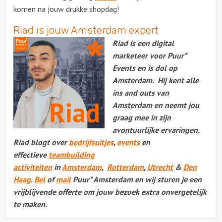
komen na jouw drukke shopdag!
Riad is jouw Amsterdam expert
Riad is een digital
marketeer voor Puur*
Events en is dol op
Amsterdam. Hij kent alle
ins and outs van
Amsterdam en neemt jou
graag mee in zijn
avontuurlijke ervaringen.
Riad blogt over
bedrijfsuitjes
,
events
en
effectieve
teambuilding
activiteiten
in
Amsterdam
,
Rotterdam
,
Utrecht
&
Den
Haag
.
Bel
of
mail
Puur* Amsterdam en wij sturen je een
vrijblijvende offerte om jouw bezoek extra onvergetelijk
te maken.