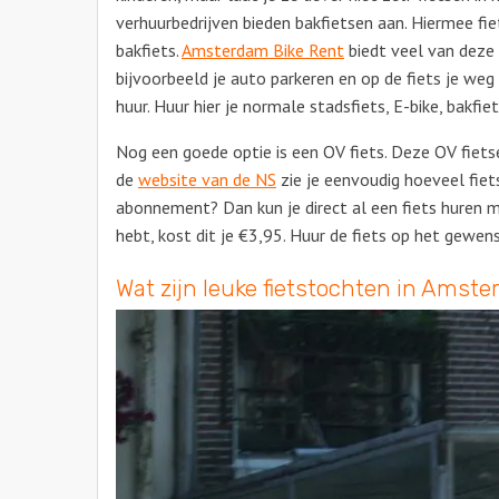
verhuurbedrijven bieden bakfietsen aan. Hiermee fiet
bakfiets.
Amsterdam Bike Rent
biedt veel van deze 
bijvoorbeeld je auto parkeren en op de fiets je weg
huur. Huur hier je normale stadsfiets, E-bike, bakfie
Nog een goede optie is een OV fiets. Deze OV fietse
de
website van de NS
zie je eenvoudig hoeveel fiets
abonnement? Dan kun je direct al een fiets huren me
hebt, kost dit je €3,95. Huur de fiets op het gewens
Wat zijn leuke fietstochten in Amst