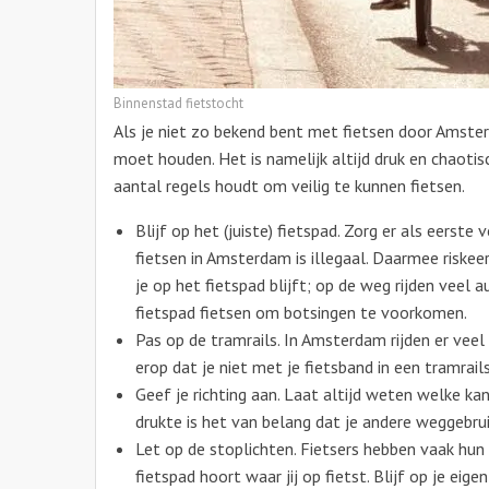
Binnenstad fietstocht
Als je niet zo bekend bent met fietsen door Amster
moet houden. Het is namelijk altijd druk en chaotisc
aantal regels houdt om veilig te kunnen fietsen.
Blijf op het (juiste) fietspad. Zorg er als eerste 
fietsen in Amsterdam is illegaal. Daarmee riskeer
je op het fietspad blijft; op de weg rijden veel a
fietspad fietsen om botsingen te voorkomen.
Pas op de tramrails. In Amsterdam rijden er vee
erop dat je niet met je fietsband in een tramrail
Geef je richting aan. Laat altijd weten welke kant
drukte is het van belang dat je andere weggebrui
Let op de stoplichten. Fietsers hebben vaak hun 
fietspad hoort waar jij op fietst. Blijf op je ei