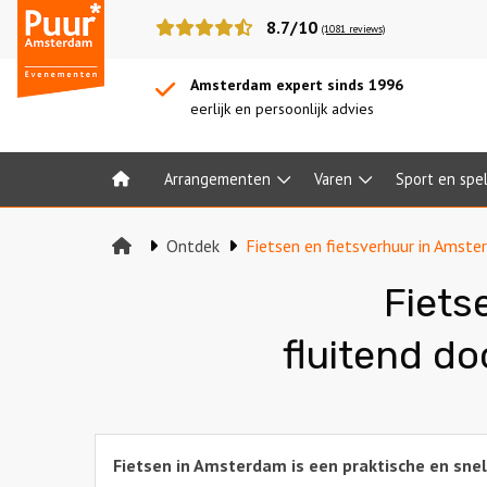
Puur*
8.7/10
(1081 reviews)
Amsterdam
bedrijfsuitjes
Amsterdam expert sinds 1996
eerlijk en persoonlijk advies
Arrangementen
Varen
Sport en spe
Home
Ontdek
Fietsen en fietsverhuur in Amst
Fiets
fluitend d
Fietsen in Amsterdam is een praktische en sne