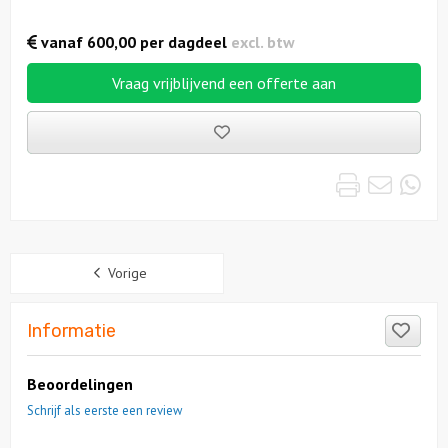
vanaf
600,00
per dagdeel
excl. btw
Vraag vrijblijvend een offerte aan
Bewaarde
uitjes
Print
Emai
Wh
Sidebar
Vorige
Like
Informatie
Beoordelingen
Schrijf als eerste een review