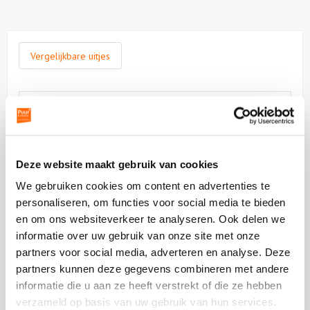
Vergelijkbare uitjes
Bekijk
Dak
Bekijk
van
Dak
Amsterdam,
van
Deze website maakt gebruik van cookies
The
Amsterdam
Living
The
We gebruiken cookies om content en advertenties te
Living
personaliseren, om functies voor social media te bieden
en om ons websiteverkeer te analyseren. Ook delen we
vanaf €300,00 p.p. excl BTW
informatie over uw gebruik van onze site met onze
partners voor social media, adverteren en analyse. Deze
Dak van Amsterdam, The Living
partners kunnen deze gegevens combineren met andere
Vergaderen met het mooiste uitzicht van Amsterdam
informatie die u aan ze heeft verstrekt of die ze hebben
verzameld op basis van uw gebruik van hun services.