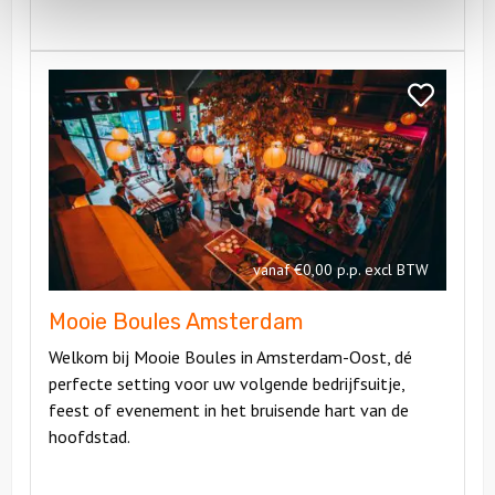
Bekijk
Mooie
Bekijk
Boules
Mooie
Amsterdam
Boules
Amsterdam
vanaf €0,00 p.p. excl BTW
Mooie Boules Amsterdam
Welkom bij Mooie Boules in Amsterdam-Oost, dé
perfecte setting voor uw volgende bedrijfsuitje,
feest of evenement in het bruisende hart van de
hoofdstad.