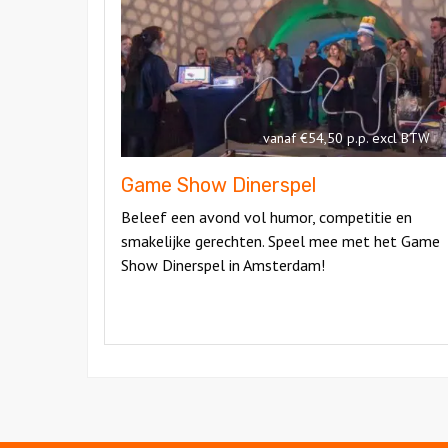
Show
Gam
Dinerspel
Show
Diner
vanaf €54,50 p.p. excl BTW
Game Show Dinerspel
Beleef een avond vol humor, competitie en
smakelijke gerechten. Speel mee met het Game
Show Dinerspel in Amsterdam!