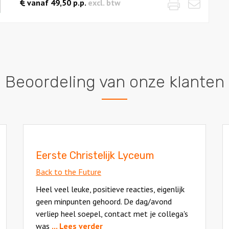
Print
Emai
waarde
vanaf
49,50
p.p.
excl. btw
es
Beoordeling van onze klanten
Eerste Christelijk Lyceum
Back to the Future
Heel veel leuke, positieve reacties, eigenlijk
geen minpunten gehoord. De dag/avond
verliep heel soepel, contact met je collega's
was
... Lees verder