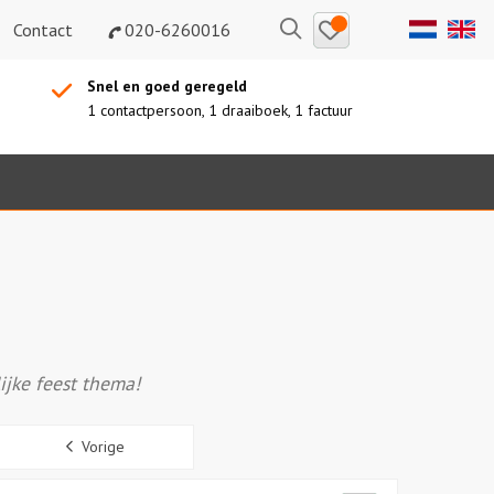
Bewaarde
Zoeken
Contact
020-6260016
uitjes
Snel en goed geregeld
1 contactpersoon, 1 draaiboek, 1 factuur
ijke feest thema!
Sidebar
Vorige