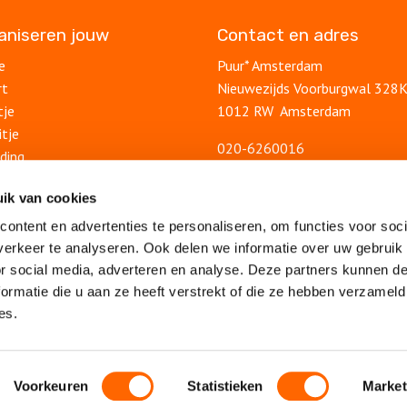
ganiseren jouw
Contact en adres
e
Puur* Amsterdam
rt
Nieuwezijds Voorburgwal 328
tje
1012 RW Amsterdam
itje
020-6260016
ding
info@puuramsterdam.nl
uitje
Contactformulier
ik van cookies
lsuitje
ontent en advertenties te personaliseren, om functies voor soci
Blog
feest
erkeer te analyseren. Ook delen we informatie over uw gebruik
Ontdek Amsterdam
lsfeest
or social media, adverteren en analyse. Deze partners kunnen 
Veelgestelde vragen
feest
ormatie die u aan ze heeft verstrekt of die ze hebben verzameld
Algemene voorwaarden
es.
drijfsuitje
Privacy statement
eambuilding
Vacatures
Sitemap
Voorkeuren
Statistieken
Market