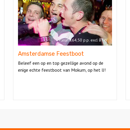
Feestboot
w
e
Amsterdamse
Feestboot
spel
vanaf €64,50 p.p. excl BTW
Amsterdamse Feestboot
Beleef een op en top gezellige avond op de
enige echte feestboot van Mokum, op het IJ!