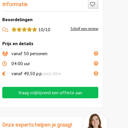
Like!
Informatie
Beoordelingen
View
Schrijf een review
10/10
more
Prijs en details
reviews
vanaf 50 personen
04:00 uur
vanaf
49,50
p.p.
excl. btw
Vraag vrijblijvend een offerte aan
Onze experts helpen je graag!