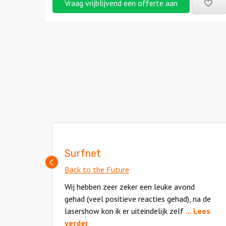
Be
Vraag vrijblijvend een offerte aan
uitj
Surfnet
Vorige
Back to the Future
slide
 jou,
Wij hebben zeer zeker een leuke avond
ngen
gehad (veel positieve reacties gehad), na de
er
lasershow kon ik er uiteindelijk zelf
... Lees
verder