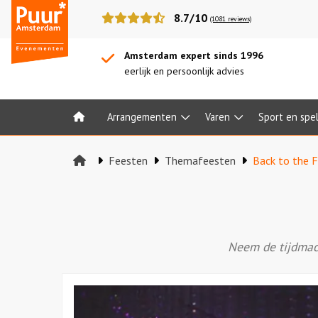
Puur*
8.7/10
(1081 reviews)
Amsterdam
bedrijfsuitjes
Amsterdam expert sinds 1996
eerlijk en persoonlijk advies
Arrangementen
Varen
Sport en spe
Home
Feesten
Themafeesten
Back to the 
Neem de tijdmach