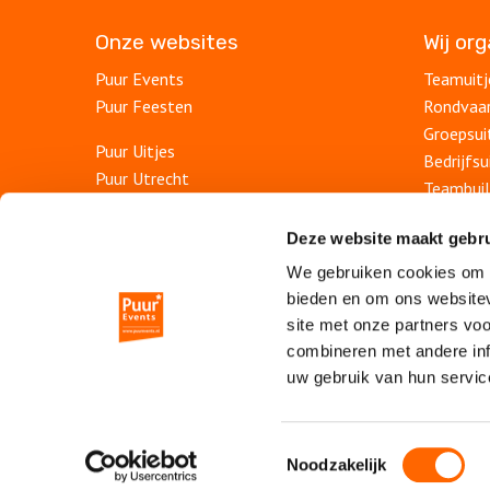
Onze websites
Wij or
Puur Events
Teamuitj
Puur Feesten
Rondvaa
Groepsui
Puur Uitjes
Bedrijfsu
Puur Utrecht
Teambuil
Puur Rotterdam
Afdelings
Puur Den Haag
Deze website maakt gebru
Personee
Puur Haarlem
We gebruiken cookies om c
Bedrijfs
bieden en om ons websitev
Escape Room Mysterium
Personee
site met onze partners vo
Vergaderruimte De Grote Werf
Jubileum
combineren met andere inf
Vergaderlocatie Rotterdam View
uw gebruik van hun servic
Vergaderlocatie Dak van Amsterdam
Online be
Online t
Mobiele escaperoom De Strijd
Toestemmingsselectie
Noodzakelijk