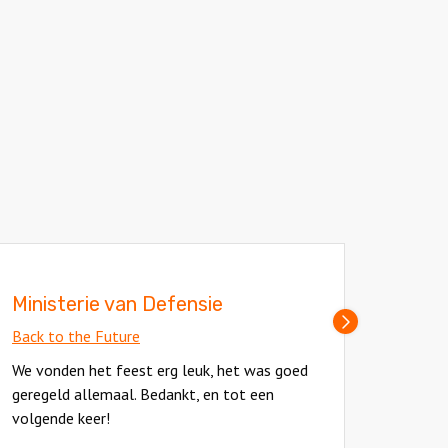
l
Ministerie van Defensie
Matr
Volgende
Back to the Future
Back t
slide
We vonden het feest erg leuk, het was goed
Het wa
geregeld allemaal. Bedankt, en tot een
en ook
volgende keer!
bedank
Deze
Deze