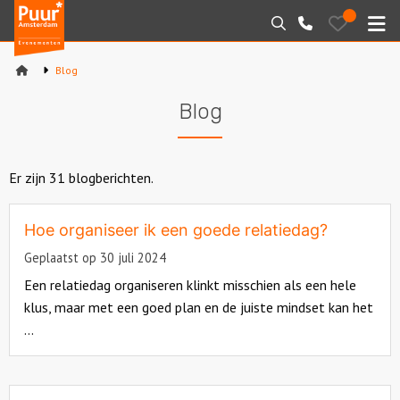
Puur*
Bewaarde
Zoeken
020-
uitjes
Amsterdam
M
6260016
bedrijfsuitjes
Blog
Home
Blog
Arrangementen
Varen
Er zijn 31 blogberichten.
Sport en spel
Hoe organiseer ik een goede relatiedag?
Geplaatst op 30 juli 2024
Workshops
Een relatiedag organiseren klinkt misschien als een hele
klus, maar met een goed plan en de juiste mindset kan het
Rondleidingen
...
Locaties
Read
more
Feesten