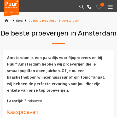
Puur*
Bewaarde
Zoeken
020-
uitjes
Amsterdam
M
6260016
bedrijfsuitjes
Blog
De beste proeverijen in Amsterdam
Home
De beste proeverijen in Amsterdam
Arrangementen
Varen
Amsterdam is een paradijs voor fijnproevers en bij
Sport en spel
Puur* Amsterdam hebben wij proeverijen die je
smaakpupillen doen juichen. Of je nu een
Workshops
kaasliefhebber, wijnconnaisseur of gin tonic fanaat,
wij hebben de perfecte ervaring voor jou. Hier zijn
Rondleidingen
enkele van onze top proeverijen.
Leestijd:
3 minuten
Locaties
Kaasproeverij
Feesten