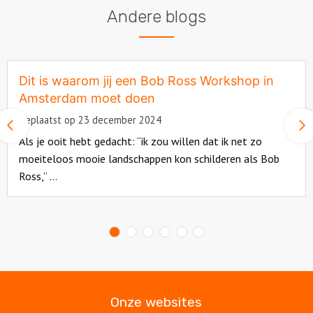
Andere blogs
Dit is waarom jij een Bob Ross Workshop in
Amsterdam moet doen
Geplaatst op 23 december 2024
Vorige
slide
Als je ooit hebt gedacht: “ik zou willen dat ik net zo
moeiteloos mooie landschappen kon schilderen als Bob
Ross,” ...
Read
more
about
Onze websites