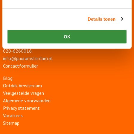
Contact en adres
Details tonen
Puur* Amsterdam
Nieuwezijds Voorburgwal 328K
OK
1012 RW Amsterdam
020-6260016
info@puuramsterdam.nl
Contactformulier
Blog
Ontdek Amsterdam
Veelgestelde vragen
Algemene voorwaarden
Privacy statement
Vacatures
Sitemap