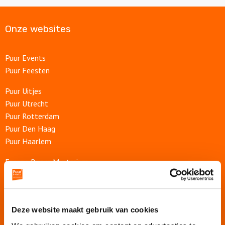
Over ons
Onze websites
Puur Events
Puur Feesten
Puur Uitjes
Puur Utrecht
Puur Rotterdam
Puur Den Haag
Puur Haarlem
Escape Room Mysterium
Vergaderruimte De Grote Werf
Vergaderlocatie Rotterdam View
Vergaderlocatie Dak van Amsterdam
Deze website maakt gebruik van cookies
Mobiele escaperoom De Strijd