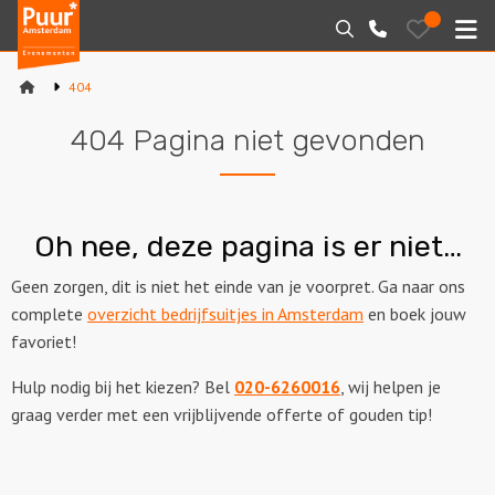
Puur*
Bewaarde
Zoeken
020-
uitjes
Amsterdam
M
6260016
bedrijfsuitjes
404
Home
404 Pagina niet gevonden
Arrangementen
Varen
Oh nee, deze pagina is er niet…
Sport en spel
Geen zorgen, dit is niet het einde van je voorpret. Ga naar ons
complete
overzicht bedrijfsuitjes in Amsterdam
en boek jouw
Workshops
favoriet!
Rondleidingen
Hulp nodig bij het kiezen? Bel
020-6260016
, wij helpen je
graag verder met een vrijblijvende offerte of gouden tip!
Locaties
Feesten