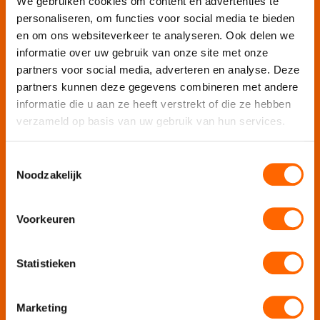
We gebruiken cookies om content en advertenties te
personaliseren, om functies voor social media te bieden
Wij organiseren jouw
en om ons websiteverkeer te analyseren. Ook delen we
informatie over uw gebruik van onze site met onze
partners voor social media, adverteren en analyse. Deze
Teamuitje
partners kunnen deze gegevens combineren met andere
Rondvaart
informatie die u aan ze heeft verstrekt of die ze hebben
Groepsuitje
verzameld op basis van uw gebruik van hun services.
Bedrijfsuitje
Teambuilding
Toestemmingsselectie
Afdelingsuitje
Noodzakelijk
Personeelsuitje
Bedrijfsfeest
Voorkeuren
Personeelsfeest
Jubileumfeest
Statistieken
Online bedrijfsuitje
Online teambuilding
Marketing